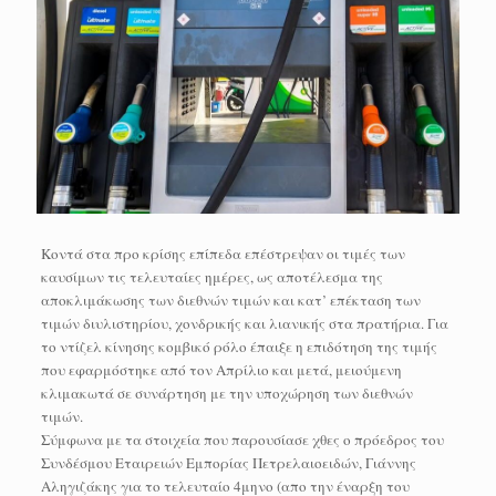
Κοντά στα προ κρίσης επίπεδα επέστρεψαν οι τιμές των
καυσίμων τις τελευταίες ημέρες, ως αποτέλεσμα της
αποκλιμάκωσης των διεθνών τιμών και κατ’ επέκταση των
τιμών διυλιστηρίου, χονδρικής και λιανικής στα πρατήρια. Για
το ντίζελ κίνησης κομβικό ρόλο έπαιξε η επιδότηση της τιμής
που εφαρμόστηκε από τον Απρίλιο και μετά, μειούμενη
κλιμακωτά σε συνάρτηση με την υποχώρηση των διεθνών
τιμών.
Σύμφωνα με τα στοιχεία που παρουσίασε χθες ο πρόεδρος του
Συνδέσμου Εταιρειών Εμπορίας Πετρελαιοειδών, Γιάννης
Αληγιζάκης για το τελευταίο 4μηνο (απο την έναρξη του