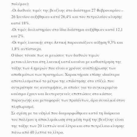
πολέμου):
-Οι διεθνείς τιμές της βενζίνης στο διάστημα 27 Φεβρουαρίου –
26 Ιουνίου αυξήθηκαν κατά 26,4% και του πετρελαίου κίνησης
κατά 18%.
-Οι τιμές διυλιστηρίου στο ίδιο διάστημα αυξήθηκαν κατά 12,1
και 2%.
-Οι τιμές λιανικής στην Αττική παρουσιάζουν αύξηση 9,3% και
1,8% αντίστοιχα.
Ο ίδιος τόνισε πως οι μειώσεις των διεθνών τιμών
μετακυλίονται στη λιανική κατά κανόνα με καθυστέρηση της
τάξης των 4 ημερών που είναι ο χρόνος αναπλήρωσης των
αποθεμάτων των πρατηρίων. Χαρακτήρισε επίσης ιδιαίτερα
αποτελεσματικό το μέτρο της επιδότησης στο ντίζελ που
συγκράτησε τις ανατιμήσεις, οι οποίες για το συγκεκριμένο
καύσιμο έχουν και δευτερογενείς επιπτώσεις στο κόστος
παραγωγής και μεταφοράς των προϊόντων, άρα συνολικά στον
πληθωρισμό.
Σε σχέση με τα υψηλά που διαμορφώθηκαν κατά τη διάρκεια
του πολέμου η αποκλιμάκωση στη μέση τιμή της βενζίνης είναι
της τάξης των 20 λεπτών ανά λίτρο και στο πετρέλαιο κίνησης
πάνω από 40 λεπτά το λίτρο.