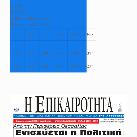
L:
+
26°
Καρδίτσα
Σάββατο, 08 Αύγουστος
Πρόγνωση για 7 μέρες
Κυρ
Δευ
Τρι
Τετ
Πεμ
Παρ
+
37°
+
37°
+
39°
+
40°
+
39°
+
37°
+
27°
+
25°
+
24°
+
24°
+
23°
+
23°