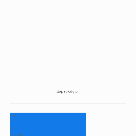
Εορτολόγιο
+
36
°
C
H:
+
38°