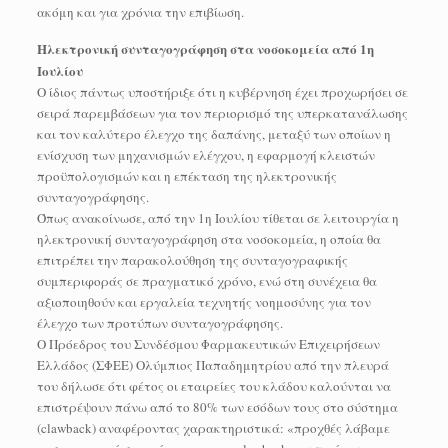
ακόμη και για χρόνια την επιβίωση.
Ηλεκτρονική συνταγογράφηση στα νοσοκομεία από 1η
Ιουλίου
Ο ίδιος πάντως υποστήριξε ότι η κυβέρνηση έχει προχωρήσει σε
σειρά παρεμβάσεων για τον περιορισμό της υπερκατανάλωσης
και τον καλύτερο έλεγχο της δαπάνης, μεταξύ των οποίων η
ενίσχυση των μηχανισμών ελέγχου, η εφαρμογή κλειστών
προϋπολογισμών και η επέκταση της ηλεκτρονικής
συνταγογράφησης.
Όπως ανακοίνωσε, από την 1η Ιουλίου τίθεται σε λειτουργία η
ηλεκτρονική συνταγογράφηση στα νοσοκομεία, η οποία θα
επιτρέπει την παρακολούθηση της συνταγογραφικής
συμπεριφοράς σε πραγματικό χρόνο, ενώ στη συνέχεια θα
αξιοποιηθούν και εργαλεία τεχνητής νοημοσύνης για τον
έλεγχο των προτύπων συνταγογράφησης.
Ο Πρόεδρος του Συνδέσμου Φαρμακευτικών Επιχειρήσεων
Ελλάδος (ΣΦΕΕ) Ολύμπιος Παπαδημητρίου από την πλευρά
του δήλωσε ότι φέτος οι εταιρείες του κλάδου καλούνται να
επιστρέψουν πάνω από το 80% των εσόδων τους στο σύστημα
(clawback) αναφέροντας χαρακτηριστικά: «προχθές λάβαμε