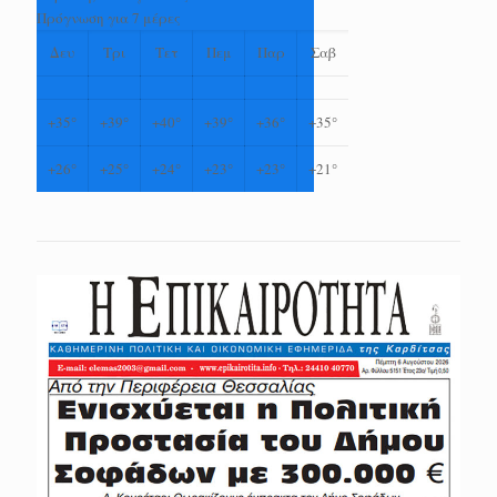
Πρόγνωση για 7 μέρες
Δευ
Τρι
Τετ
Πεμ
Παρ
Σαβ
+
35°
+
39°
+
40°
+
39°
+
36°
+
35°
+
26°
+
25°
+
24°
+
23°
+
23°
+
21°