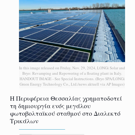
In this image released on Friday, Nov. 29, 2024, LONGi Solar and
Bryo: Revamping and Repowering of a floating plant in Italy.
HANDOUT IMAGE - See Special Instructions. (Bryo SPA/LONGi
Green Energy Technology Co., Ltd./news aktuell via AP Images)
H Περιφέρεια Θεσσαλίας χρηματοδοτεί
τη δημιουργία ενός μεγάλου
φωτοβολταϊκού σταθμού στο Διαλεκτό
Τρικάλων