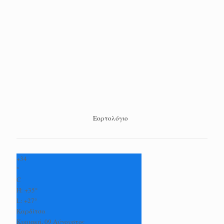
Εορτολόγιο
+
34
°
C
H:
+
35°
L:
+
27°
Καρδίτσα
Κυριακή, 09 Αύγουστος