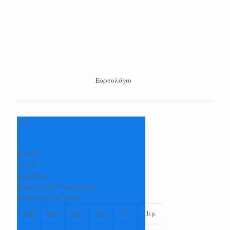
Εορτολόγιο
+
34
°
C
H:
+
38°
L:
+
25°
Καρδίτσα
Παρασκευή, 07 Αύγουστος
Πρόγνωση για 7 μέρες
Σαβ
Κυρ
Δευ
Τρι
Τετ
Πεμ