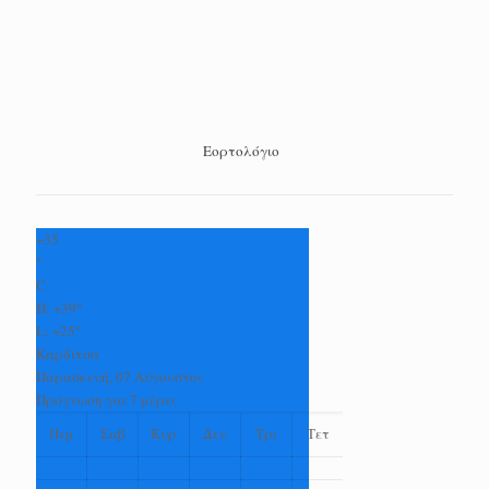
Εορτολόγιο
+
35
°
C
H:
+
39°
L:
+
25°
Καρδίτσα
Παρασκευή, 07 Αύγουστος
Πρόγνωση για 7 μέρες
Πεμ
Σαβ
Κυρ
Δευ
Τρι
Τετ