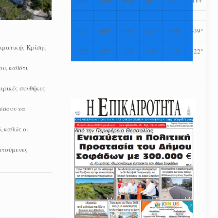
+
37°
+
40°
+
40°
+
37°
+
38°
+
39°
ιματικής Κρίσης
+
25°
+
25°
+
25°
+
25°
+
22°
+
22°
υ, καθότι
ιρικές συνθήκες
ρέσουν να
, καθώς οι
αιτούμενες