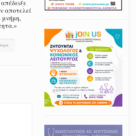
 απέδειξε
εν αποτελεί
 μνήμη,
τητα.»
ότερα