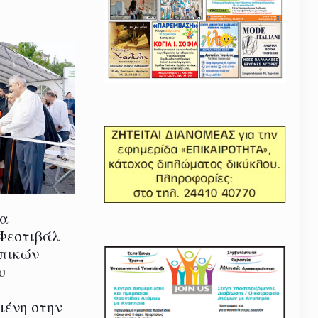
ία
 Φεστιβάλ
οπικών
υ
μένη στην