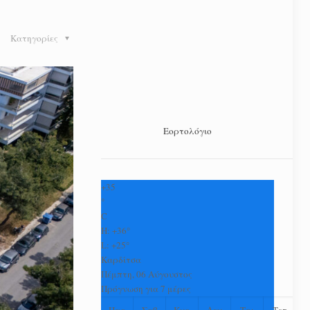
Κατηγορίες
Εορτολόγιο
+
35
°
C
H:
+
36°
L:
+
25°
Καρδίτσα
Πέμπτη, 06 Αύγουστος
Πρόγνωση για 7 μέρες
Παρ
Σαβ
Κυρ
Δευ
Τρι
Τετ