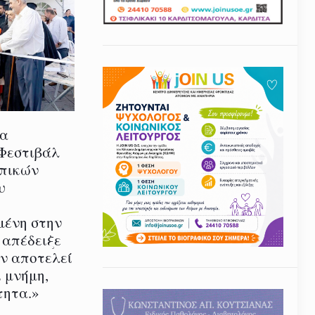
ία
 Φεστιβάλ
οπικών
υ
μένη στην
 απέδειξε
εν αποτελεί
 μνήμη,
τητα.»