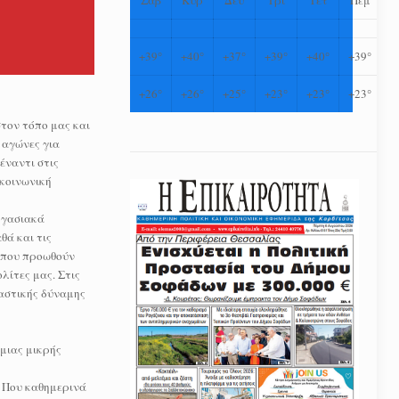
+
39°
+
40°
+
37°
+
39°
+
40°
+
39°
+
26°
+
26°
+
25°
+
23°
+
23°
+
23°
τον τόπο μας και
 αγώνες για
έναντι στις
 κοινωνική
ργασιακά
θά και τις
ς που προωθούν
λίτες μας. Στις
ραστικής δύναμης
μιας μικρής
. Που καθημερινά