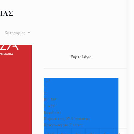
ΙΑΣ
Κατηγορίες
Εορτολόγιο
+
37
°
C
H:
+
38°
L:
+
25°
Καρδίτσα
Παρασκευή, 07 Αύγουστος
Πρόγνωση για 7 μέρες
Σαβ
Κυρ
Δευ
Τρι
Τετ
Πεμ