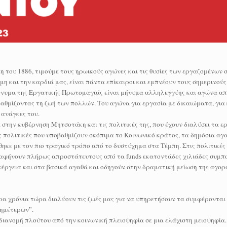
 του 1886, τιμούμε τους ηρωικούς αγώνες και τις θυσίες των εργαζομένων σ
η και την καρδιά μας, είναι πάντα επίκαιροι και εμπνέουν τους σημερινούς
μήνυμα της Εργατικής Πρωτομαγιάς είναι μήνυμα αλληλεγγύης και αγώνα απ
αθμίζοντας τη ζωή των πολλών. Του αγώνα για εργασία με δικαιώματα, για
 ανάγκες του.
στην κυβέρνηση Μητσοτάκη και τις πολιτικές της, που έχουν διαλύσει τα ε
 πολιτικές που υποβαθμίζουν σκόπιμα το Κοινωνικό κράτος, τα δημόσια αγα
ηκε με τον πιο τραγικό τρόπο από το δυστύχημα στα Τέμπη. Στις πολιτικέ
ι αφήνουν πλήρως απροστάτευτους από τα funds εκατοντάδες χιλιάδες συμπο
ενέργεια και στα βασικά αγαθά και οδηγούν στην δραματική μείωση της αγο
ρα χρόνια τώρα διαλύουν τις ζωές μας για να υπηρετήσουν τα συμφέρονται 
“ημέτερων”.
διανομή πλούτου από την κοινωνική πλειοψηφία σε μια ελάχιστη μειοψηφία