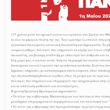
137 χρόνια μετά τον ηρωικό αγώνα των εργατών στο Σικάγο τον Μάη
σε όλα τα μήκη και πλάτη της γης. Τους κρατάμε ζωντανούς στη μνήμ
εργασιακά δικαιώματα, κοινωνική δικαιοσύνη και δημοκρατία. Το 
νεοφιλελεύθερες πολιτικές που υπηρετούν τα κέρδη των λίγων υποβ
δικαιοσύνη, για βιώσιμη ανάπτυξη με επίκεντρο τον άνθρωπο και τις
Στη χώρα μας, ο αγώνας αυτός παίρνει τη μορφή του αγώνα ενάντια 
δικαιώματα και καλλιεργούν την εργοδοτική ασυδοσία. Ενάντια στις
δημόσιες υπηρεσίες, με καταστροφικά αποτελέσματα, όπως αποδείχθ
την ιδιωτικοποίηση βασικών αγαθών, όπως το ρεύμα και το νερό κα
πολιτικές που στηρίζουν και επιχορηγούν την αισχροκέρδεια στην 
και σε απόγνωση μισθωτούς και συνταξιούχους.
Η φετινή Εργατική Πρωτομαγιά σηματοδοτεί
• Το τέλος της κυβέρνησης Μητσοτάκη και των πολιτικών που τέσσε
μειοψηφίας επιχειρηματικών συμφερόντων και τον πλουτισμό των 
• Το τέλος της κυβέρνησης που πραγματοποίησε τη μεγαλύτερη ανα