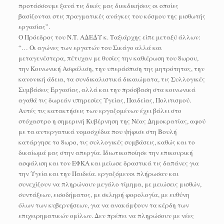
προτάσσουμε ξανά τις δικές μας διεκδικήσεις οι οποίες
βασίζονται στις πραγματικές ανάγκες του κόσμου της μισθωτής
εργασίας”.
Ο Πρόεδρος του Ν.Τ. ΑΔΕΔΥ κ. Ταξιάρχης είπε μεταξύ άλλων:
“… Οι αγώνες των εργατών του Σικάγο αλλά και
μεταγενέστερα, πέτυχαν με θυσίες την καθιέρωση του 8ωρου,
την Κοινωνική Ασφάλιση, την υπεράσπιση της μητρότητας, την
κανονική άδεια, τα συνδικαλιστικά δικαιώματα, τις Συλλογικές
Συμβάσεις Εργασίας, αλλά και την πρόσβαση στα κοινωνικά
αγαθά τις δωρεάν υπηρεσίες Υγείας, Παιδείας, Πολιτισμού.
Αυτές τις κατακτήσεις των εργαζομένων έχει βάλει στο
στόχαστρο η σημερινή Κυβέρνηση της Νέας Δημοκρατίας, αφού
με τα αντεργατικά νομοσχέδια που ψήφισε στη Βουλή
κατάργησε το 8ωρο, τις συλλογικές συμβάσεις, καθώς και το
δικαίωμά μας στην απεργία. Ιδιωτικοποίησε την επικουρική
ασφάλιση και τον ΕΦΚΑ και μείωσε δραστικά τις δαπάνες για
την Υγεία και την Παιδεία. εργαζόμενοι πλήρωσαν και
συνεχίζουν να πληρώνουν μεγάλο τίμημα, με μειώσεις μισθών,
συντάξεων, εισοδήματος, με σκληρή φορολογία, με ευθύνη
όλων των κυβερνήσεων, για να ανακάμψουν τα κέρδη των
επιχειρηματικών ομίλων. Δεν πρέπει να πληρώσουν με νέες