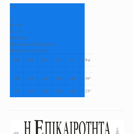
+
34
°
C
H:
+
38°
L:
+
25°
Καρδίτσα
Παρασκευή, 07 Αύγουστος
Πρόγνωση για 7 μέρες
Σαβ
Κυρ
Δευ
Τρι
Τετ
Πεμ
+
39°
+
39°
+
38°
+
39°
+
40°
+
39°
+
25°
+
26°
+
25°
+
24°
+
23°
+
23°