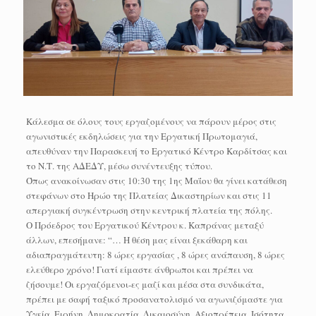
Κάλεσμα σε όλους τους εργαζομένους να πάρουν μέρος στις
αγωνιστικές εκδηλώσεις για την Εργατική Πρωτομαγιά,
απευθύναν την Παρασκευή το Εργατικό Κέντρο Καρδίτσας και
το Ν.Τ. της ΑΔΕΔΥ, μέσω συνέντευξης τύπου.
Όπως ανακοίνωσαν στις 10:30 της 1ης Μαΐου θα γίνει κατάθεση
στεφάνων στο Ηρώο της Πλατείας Δικαστηρίων και στις 11
απεργιακή συγκέντρωση στην κεντρική πλατεία της πόλης.
Ο Πρόεδρος του Εργατικού Κέντρου κ. Καπράνας μεταξύ
άλλων, επεσήμανε: “… Η θέση μας είναι ξεκάθαρη και
αδιαπραγμάτευτη: 8 ώρες εργασίας , 8 ώρες ανάπαυση, 8 ώρες
ελεύθερο χρόνο! Γιατί είμαστε άνθρωποι και πρέπει να
ζήσουμε! Οι εργαζόμενοι-ες μαζί και μέσα στα συνδικάτα,
πρέπει με σαφή ταξικό προσανατολισμό να αγωνιζόμαστε για
Υγεία, Ειρήνη, Δημοκρατία, Δικαιοσύνη, Αξιοπρέπεια, Ισότητα,