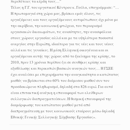
περιπέτειες τα κέρδη τους…”
Τέλος η Γ.Γ. του εργατικού Κέντρου κ. Γούλα, υπογράμμισε: “…
Η πρωτομαγιά στη χώρα μας, βρίσκει εμάς όλους, τις
εργαζόμενες και τους εργαζόμενους αντιμέτωπους όχι μόνο με
την ακρίβεια, την κοινωνική φτώχεια, τον περιορισμό
εργασιακών δικαιωμάτων, τις ανισότητες, την ανασφάλεια
στους χώρους εργασίας αλλά και με τα υψηλότερα ποσοστά
ανεργίας στην Ευρώπη, ιδιαίτερα για τις νέες και τους νέους
αλλά και τις γυναίκες. H μέση Ελληνική οικογένεια και οι
εργαζόμενοι αυτής της χώρας από το ξεκίνημα της κρίσης, το
2010, πριν 13 χρόνια περίπου ζει σε συνθήκες κρίσης και
εξαθλίωσης και περικοπών βασικών αναγκών τους… Η ΓΣΕΕ
έχει αναλύσει με επιχειρήματα την αναγκαιότητα ο κατώτατος
μισθός να βρίσκεται στο 60% του διάμεσου μισθού συν τον
προσδοκώμενο πληθωρισμό, δηλαδή στα 826 ευρώ. Για αυτό
είναι επιτακτική ανάγκη η επαναφορά των ελεύθερων
συλλογικών διαπραγματεύσεων. Η θεσμική επαναφορά της
διαμόρφωσης του κατώτατου μισθού μετά από
διαπραγμάτευση με τους κοινωνικούς εταίρους μέσω δηλαδή
Εθνικής Γενικής Συλλογικής Σύμβασης Εργασίας».