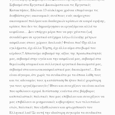
Σεβασμό στα Εργατικά Δικαιώματα και τις Εργατικές
Κατακτήσεις. Εδώ και 13 ολόκληρα χρόνια υπομένουμε τις
δυσβάσταχτες οικονομικές συνέπειες ενός ακήρυχτου
οικονομικού πολέμου και διαδοχικών κρίσεων σε καιρό ειρήνης,
κρίσεις που δεν τις δημιούργησαν οι εργαζόμενοι αλλά το
κεφάλαιο… Δεν υπάρχει μέρα που να μην χάνεται ζωή
συναδέλφου σε εργατικό ατύχημα λόγω έλλειψης μέτρων
ασφάλειας στους χώρους δουλειάς! Φτάνει πια! Όχι άλλα
εγκλήματα, όχι άλλα Τέμπη, όχι άλλο αίμα στο βωμό του
κέρδους!! Απαιτούμε σεβασμό της αξίας της προσωπικότητάς
μας, σεβασμό στην υγεία και την ασφάλειά μας, σεβασμό στα
θεμελιώδη ατομικά και συλλογικά εργατικά δικαιώματά μας,
σεβασμό στα κοινωνικοασφαλιστικά μας δικαιώματα!… Ένα
είναι σίγουρο, ότι χωρίς τα συνδικάτα με τα όποια λάθη τους
και τις αδυναμίες τους η κατάσταση θα ήταν πολύ χειρότερη
για τους εργαζόμενους/ες! Ήταν και συνεχίζουν να είναι εκείνα
που ορθώνουν οχυρά Αντίστασης ενάντια στις βάρβαρες
καπιταλιστικές πολιτικές που μας επέβαλαν και συνεχίζουν να
μας επιβάλουν οι μνημονιακές κυβερνήσεις των τελευταίων
ετών, πολιτικές που εξαθλιώνουν και φτωχοποιούν τον
Ελληνικό λαό! Σε αυτή την ιδιαίτερη συγκυρία τα συνδικάτα