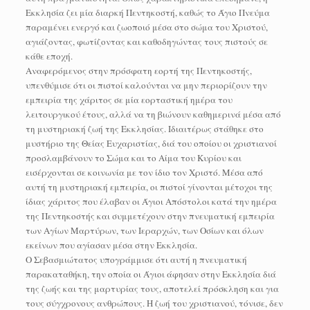
Εκκλησία ζει μία διαρκή Πεντηκοστή, καθώς το Άγιο Πνεύμα
παραμένει ενεργό και ζωοποιό μέσα στο σώμα του Χριστού,
αγιάζοντας, φωτίζοντας και καθοδηγώντας τους πιστούς σε
κάθε εποχή.
Αναφερόμενος στην πρόσφατη εορτή της Πεντηκοστής,
υπενθύμισε ότι οι πιστοί καλούνται να μην περιορίζουν την
εμπειρία της χάριτος σε μία εορταστική ημέρα του
λειτουργικού έτους, αλλά να τη βιώνουν καθημερινά μέσα από
τη μυστηριακή ζωή της Εκκλησίας. Ιδιαιτέρως στάθηκε στο
μυστήριο της Θείας Ευχαριστίας, διά του οποίου οι χριστιανοί
προσλαμβάνουν το Σώμα και το Αίμα του Κυρίου και
εισέρχονται σε κοινωνία με τον ίδιο τον Χριστό. Μέσα από
αυτή τη μυστηριακή εμπειρία, οι πιστοί γίνονται μέτοχοι της
ίδιας χάριτος που έλαβαν οι Άγιοι Απόστολοι κατά την ημέρα
της Πεντηκοστής και συμμετέχουν στην πνευματική εμπειρία
των Αγίων Μαρτύρων, των Ιεραρχών, των Οσίων και όλων
εκείνων που αγίασαν μέσα στην Εκκλησία.
Ο Σεβασμιώτατος υπογράμμισε ότι αυτή η πνευματική
παρακαταθήκη, την οποία οι Άγιοι άφησαν στην Εκκλησία διά
της ζωής και της μαρτυρίας τους, αποτελεί πρόσκληση και για
τους σύγχρονους ανθρώπους. Η ζωή του χριστιανού, τόνισε, δεν