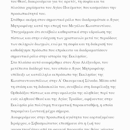
του Θεού, διακρινόμενο για τις αρετές, τη σοφία και τα
πλούσια χαρίσματα του Αγίου Πνεύματος που κοσμούσαν την
προσωπικότητά του.
Στάθηκε ακόμη στον σημαντικό ρόλο που διαδραμάτισε ο Άγιος
Μητροφάνης κατά την εποχή του Μεγάλου Κωνσταντίνου.
Υπογράμμισε ότι συνέβαλε καθοριστικά στην εδραίωση της
πίστεως και στην ενίσχυση των χριστιανών μετά τις περιόδους
των σκληρών διωγμών, ενώ με τη σοφία και τη διάκρισή του
καθοδήγησε πρόσωπα που επρόκειτο να διαδραματίσουν
σημαντικό ρόλο στην ιστορία της Εκκλησίας.
Στο πλαίσιο αυτό αναφέρθηκε στον Άγιο Αλέξανδρο, τον
μετέπειτα διάδοχό του, τον οποίο ο Άγιος Μητροφάνης
υπέδειξε ως κατάλληλο εκπρόσωπο της Εκκλησίας της
Κωνσταντινουπόλεως στην Α΄ Οικουμενική Σύνοδο. Μέσα από
τη στάση και τη διδασκαλία του, συνέβαλε στη διαφύλαξη της
Ορθοδόξου πίστεως και στην ομολογία της αληθείας περί του
ενός αληθινού Θεού και της Αγίας Τριάδος, αφήνοντας στην
Εκκλησία μία πολύτιμη πνευματική παρακαταθήκη, η οποία
παραμένει ζωντανή μέχρι σήμερα.
Αναφερόμενος στην προσωπική αγιότητα του εορταζομένου
Ιεράρχου, ο Σεβασμιώτατος επεσήμανε ότι η ζωή του
χαρακτηριζόταν από τη φανερή παρουσία της θείας χάριτος.