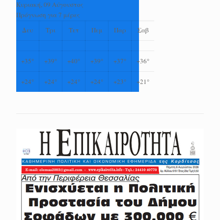
Κυριακή, 09 Αύγουστος
Πρόγνωση για 7 μέρες
Δευ
Τρι
Τετ
Πεμ
Παρ
Σαβ
+
35°
+
39°
+
40°
+
39°
+
37°
+
36°
+
24°
+
24°
+
24°
+
24°
+
23°
+
21°