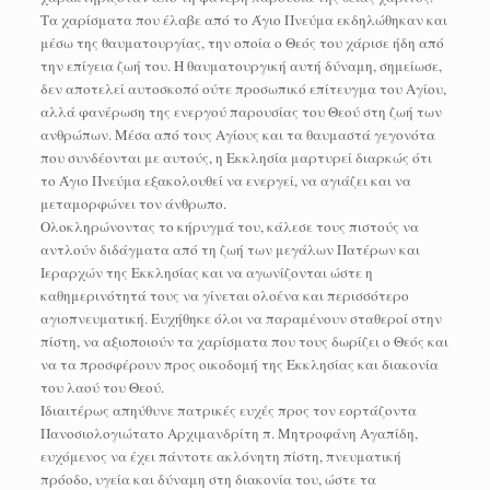
Τα χαρίσματα που έλαβε από το Άγιο Πνεύμα εκδηλώθηκαν και
μέσω της θαυματουργίας, την οποία ο Θεός του χάρισε ήδη από
την επίγεια ζωή του. Η θαυματουργική αυτή δύναμη, σημείωσε,
δεν αποτελεί αυτοσκοπό ούτε προσωπικό επίτευγμα του Αγίου,
αλλά φανέρωση της ενεργού παρουσίας του Θεού στη ζωή των
ανθρώπων. Μέσα από τους Αγίους και τα θαυμαστά γεγονότα
που συνδέονται με αυτούς, η Εκκλησία μαρτυρεί διαρκώς ότι
το Άγιο Πνεύμα εξακολουθεί να ενεργεί, να αγιάζει και να
μεταμορφώνει τον άνθρωπο.
Ολοκληρώνοντας το κήρυγμά του, κάλεσε τους πιστούς να
αντλούν διδάγματα από τη ζωή των μεγάλων Πατέρων και
Ιεραρχών της Εκκλησίας και να αγωνίζονται ώστε η
καθημερινότητά τους να γίνεται ολοένα και περισσότερο
αγιοπνευματική. Ευχήθηκε όλοι να παραμένουν σταθεροί στην
πίστη, να αξιοποιούν τα χαρίσματα που τους δωρίζει ο Θεός και
να τα προσφέρουν προς οικοδομή της Εκκλησίας και διακονία
του λαού του Θεού.
Ιδιαιτέρως απηύθυνε πατρικές ευχές προς τον εορτάζοντα
Πανοσιολογιώτατο Αρχιμανδρίτη π. Μητροφάνη Αγαπίδη,
ευχόμενος να έχει πάντοτε ακλόνητη πίστη, πνευματική
πρόοδο, υγεία και δύναμη στη διακονία του, ώστε τα