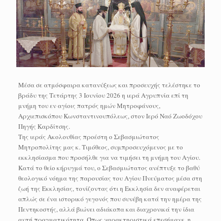
Μέσα σε ατμόσφαιρα κατανύξεως και προσευχής τελέστηκε το
βράδυ της Τετάρτης 3 Ιουνίου 2026 η ιερά Αγρυπνία επί τη
μνήμη του εν αγίοις πατρός ημών Μητροφάνους,
Αρχιεπισκόπου Κωνσταντινουπόλεως, στον Ιερό Ναό Ζωοδόχου
Πηγής Καρδίτσης.
Της ιεράς Ακολουθίας προέστη ο Σεβασμιώτατος
Μητροπολίτης μας κ. Τιμόθεος, συμπροσευχόμενος με το
εκκλησίασμα που προσήλθε για να τιμήσει τη μνήμη του Αγίου.
Κατά το θείο κήρυγμά του, ο Σεβασμιώτατος ανέπτυξε το βαθύ
θεολογικό νόημα της παρουσίας του Αγίου Πνεύματος μέσα στη
ζωή της Εκκλησίας, τονίζοντας ότι η Εκκλησία δεν αναφέρεται
απλώς σε ένα ιστορικό γεγονός που συνέβη κατά την ημέρα της
Πεντηκοστής, αλλά βιώνει αδιάκοπα και διαχρονικά την ίδια
αυτή πραγματικότητα. Όπως χαρακτηριστικά επεσήμανε, η