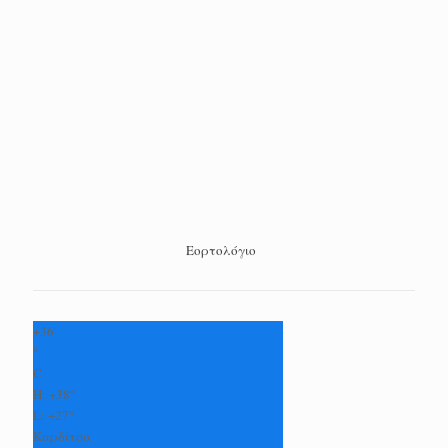
Εορτολόγιο
+
36
°
C
H:
+
38°
L:
+
27°
Καρδίτσα