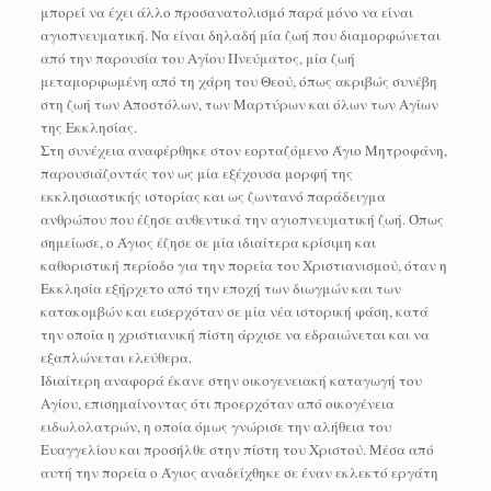
μπορεί να έχει άλλο προσανατολισμό παρά μόνο να είναι
αγιοπνευματική. Να είναι δηλαδή μία ζωή που διαμορφώνεται
από την παρουσία του Αγίου Πνεύματος, μία ζωή
μεταμορφωμένη από τη χάρη του Θεού, όπως ακριβώς συνέβη
στη ζωή των Αποστόλων, των Μαρτύρων και όλων των Αγίων
της Εκκλησίας.
Στη συνέχεια αναφέρθηκε στον εορταζόμενο Άγιο Μητροφάνη,
παρουσιάζοντάς τον ως μία εξέχουσα μορφή της
εκκλησιαστικής ιστορίας και ως ζωντανό παράδειγμα
ανθρώπου που έζησε αυθεντικά την αγιοπνευματική ζωή. Όπως
σημείωσε, ο Άγιος έζησε σε μία ιδιαίτερα κρίσιμη και
καθοριστική περίοδο για την πορεία του Χριστιανισμού, όταν η
Εκκλησία εξήρχετο από την εποχή των διωγμών και των
κατακομβών και εισερχόταν σε μία νέα ιστορική φάση, κατά
την οποία η χριστιανική πίστη άρχισε να εδραιώνεται και να
εξαπλώνεται ελεύθερα.
Ιδιαίτερη αναφορά έκανε στην οικογενειακή καταγωγή του
Αγίου, επισημαίνοντας ότι προερχόταν από οικογένεια
ειδωλολατρών, η οποία όμως γνώρισε την αλήθεια του
Ευαγγελίου και προσήλθε στην πίστη του Χριστού. Μέσα από
αυτή την πορεία ο Άγιος αναδείχθηκε σε έναν εκλεκτό εργάτη