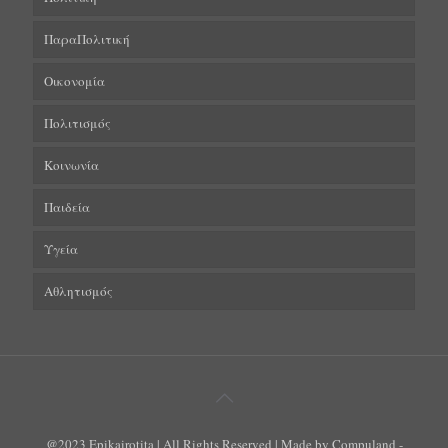
ΠαραΠολιτική
Οικονομία
Πολιτισμός
Κοινωνία
Παιδεία
Υγεία
Αθλητισμός
@2023 Epikairotita | All Rights Reserved | Made by Compuland -