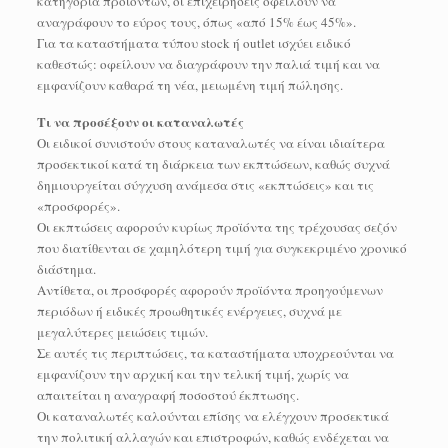
κατηγορία προϊόντων, οι επιχειρήσεις οφείλουν να
αναγράφουν το εύρος τους, όπως «από 15% έως 45%».
Για τα καταστήματα τύπου stock ή outlet ισχύει ειδικό
καθεστώς: οφείλουν να διαγράφουν την παλιά τιμή και να
εμφανίζουν καθαρά τη νέα, μειωμένη τιμή πώλησης.
Τι να προσέξουν οι καταναλωτές
Οι ειδικοί συνιστούν στους καταναλωτές να είναι ιδιαίτερα
προσεκτικοί κατά τη διάρκεια των εκπτώσεων, καθώς συχνά
δημιουργείται σύγχυση ανάμεσα στις «εκπτώσεις» και τις
«προσφορές».
Οι εκπτώσεις αφορούν κυρίως προϊόντα της τρέχουσας σεζόν
που διατίθενται σε χαμηλότερη τιμή για συγκεκριμένο χρονικό
διάστημα.
Αντίθετα, οι προσφορές αφορούν προϊόντα προηγούμενων
περιόδων ή ειδικές προωθητικές ενέργειες, συχνά με
μεγαλύτερες μειώσεις τιμών.
Σε αυτές τις περιπτώσεις, τα καταστήματα υποχρεούνται να
εμφανίζουν την αρχική και την τελική τιμή, χωρίς να
απαιτείται η αναγραφή ποσοστού έκπτωσης.
Οι καταναλωτές καλούνται επίσης να ελέγχουν προσεκτικά
την πολιτική αλλαγών και επιστροφών, καθώς ενδέχεται να