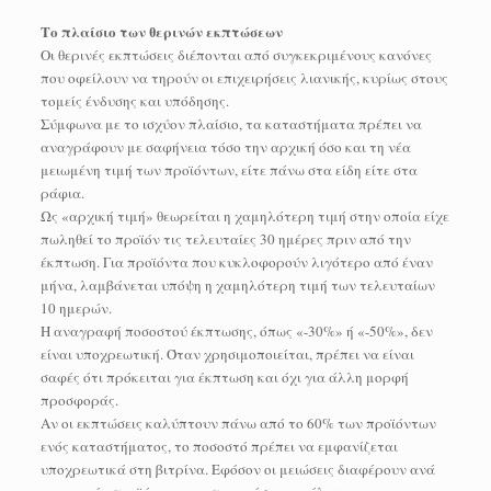
Το πλαίσιο των θερινών εκπτώσεων
Οι θερινές εκπτώσεις διέπονται από συγκεκριμένους κανόνες
που οφείλουν να τηρούν οι επιχειρήσεις λιανικής, κυρίως στους
τομείς ένδυσης και υπόδησης.
Σύμφωνα με το ισχύον πλαίσιο, τα καταστήματα πρέπει να
αναγράφουν με σαφήνεια τόσο την αρχική όσο και τη νέα
μειωμένη τιμή των προϊόντων, είτε πάνω στα είδη είτε στα
ράφια.
Ως «αρχική τιμή» θεωρείται η χαμηλότερη τιμή στην οποία είχε
πωληθεί το προϊόν τις τελευταίες 30 ημέρες πριν από την
έκπτωση. Για προϊόντα που κυκλοφορούν λιγότερο από έναν
μήνα, λαμβάνεται υπόψη η χαμηλότερη τιμή των τελευταίων
10 ημερών.
Η αναγραφή ποσοστού έκπτωσης, όπως «-30%» ή «-50%», δεν
είναι υποχρεωτική. Όταν χρησιμοποιείται, πρέπει να είναι
σαφές ότι πρόκειται για έκπτωση και όχι για άλλη μορφή
προσφοράς.
Αν οι εκπτώσεις καλύπτουν πάνω από το 60% των προϊόντων
ενός καταστήματος, το ποσοστό πρέπει να εμφανίζεται
υποχρεωτικά στη βιτρίνα. Εφόσον οι μειώσεις διαφέρουν ανά