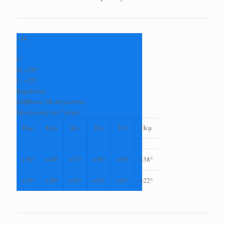
+
34
°
C
H:
+
39°
L:
+
25°
Καρδίτσα
Σάββατο, 08 Αύγουστος
Πρόγνωση για 7 μέρες
Παρ
Κυρ
Δευ
Τρι
Τετ
Πεμ
+
36°
+
40°
+
37°
+
38°
+
39°
+
38°
+
25°
+
28°
+
25°
+
24°
+
23°
+
22°