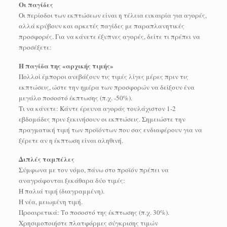
Οι παγίδες
Οι περίοδοι των εκπτώσεων είναι η τέλεια ευκαιρία για αγορές,
αλλά κρύβουν και αρκετές παγίδες με παραπλανητικές
προσφορές. Για να κάνετε έξυπνες αγορές, δείτε τι πρέπει να
προσέξετε:
Η παγίδα της «αρχικής τιμής»
Πολλοί έμποροι ανεβάζουν τις τιμές λίγες μέρες πριν τις
εκπτώσεις, ώστε την ημέρα των προσφορών να δείξουν ένα
μεγάλο ποσοστό έκπτωσης (π.χ. -50%).
Τι να κάνετε: Κάντε έρευνα αγοράς τουλάχιστον 1-2
εβδομάδες πριν ξεκινήσουν οι εκπτώσεις. Σημειώστε την
πραγματική τιμή των προϊόντων που σας ενδιαφέρουν για να
ξέρετε αν η έκπτωση είναι αληθινή.
Διπλές ταμπέλες
Σύμφωνα με τον νόμο, πάνω στο προϊόν πρέπει να
αναγράφονται ξεκάθαρα δύο τιμές:
Η παλιά τιμή (διαγραμμένη).
Η νέα, μειωμένη τιμή.
Προαιρετικά: Το ποσοστό της έκπτωσης (π.χ. 30%).
Χρησιμοποιήστε πλατφόρμες σύγκρισης τιμών