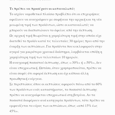
Τι πρέπει να προσέχουν οι καταναλωτές
Το ισχύον νομοθετικό πλαίσιο προβλέπει ότι οι επιχειρήσεις
οφείλουν να αναγράφουν με σαφήνεια την αρχική και τη νέα
μειωμένη τιμή των προϊόντων, ώστε οι καταναλωτές να
μπορούν να διαπιστώνουν το όφελος από την έκπτωση.
Ως αρχική τιμή θεωρείται η χαμηλότερη τιμή στην οποία είχε
διατεθεί το προϊόν κατά τις τελευταίες 30 ημέρες πριν από την
έναρξη των εκπτώσεων. Για προϊόντα που κυκλοφορούν στην
αγορά για μικρότερο χρονικό διάστημα, λαμβάνεται υπόψη η
χαμηλότερη τιμή των τελευταίων 10 ημερών.
Η αναγραφή ποσοστού έκπτωσης, όπως «-30%» ή «-50%», δεν
είναι υποχρεωτική. Ωστόσο, όταν χρησιμοποιείται, πρέπει να
είναι σαφές ότι αφορά έκπτωση και όχι κάποια άλλη
προωθητική ενέργεια.
Σε περιπτώσεις όπου οι εκπτώσεις αφορούν πάνω από το 60%
των προϊόντων ενός καταστήματος, το ποσοστό έκπτωσης
πρέπει να αναγράφεται υποχρεωτικά στη βιτρίνα. Αν τα
ποσοστά διαφέρουν ανά κατηγορία προϊόντων, τότε πρέπει να
εμφανίζεται το εύρος των εκπτώσεων, όπως «από 15% έως
45%».