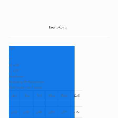
Εορτολόγιο
+
37
°
C
H:
+
38°
L:
+
27°
Καρδίτσα
Κυριακή, 09 Αύγουστος
Πρόγνωση για 7 μέρες
Δευ
Τρι
Τετ
Πεμ
Παρ
Σαβ
+
35°
+
39°
+
40°
+
39°
+
37°
+
36°