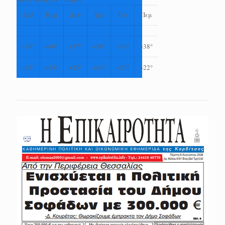
Σαβ
Κυρ
Δευ
Τρι
Τετ
Πεμ
+
39°
+
40°
+
37°
+
38°
+
39°
+
38°
+
25°
+
28°
+
25°
+
24°
+
23°
+
22°