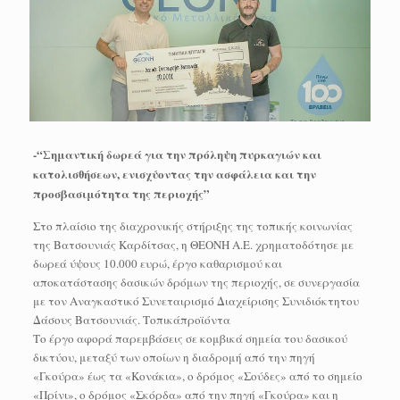
-“Σημαντική δωρεά για την πρόληψη πυρκαγιών και
κατολισθήσεων, ενισχύοντας την ασφάλεια και την
προσβασιμότητα της περιοχής”
Στο πλαίσιο της διαχρονικής στήριξης της τοπικής κοινωνίας
της Βατσουνιάς Καρδίτσας, η ΘΕΟΝΗ Α.Ε. χρηματοδότησε με
δωρεά ύψους 10.000 ευρώ, έργο καθαρισμού και
αποκατάστασης δασικών δρόμων της περιοχής, σε συνεργασία
με τον Αναγκαστικό Συνεταιρισμό Διαχείρισης Συνιδιόκτητου
Δάσους Βατσουνιάς. Τοπικάπροϊόντα
Το έργο αφορά παρεμβάσεις σε κομβικά σημεία του δασικού
δικτύου, μεταξύ των οποίων η διαδρομή από την πηγή
«Γκούρα» έως τα «Κονάκια», ο δρόμος «Σούδες» από το σημείο
«Πρίνι», ο δρόμος «Σκόρδα» από την πηγή «Γκούρα» και η