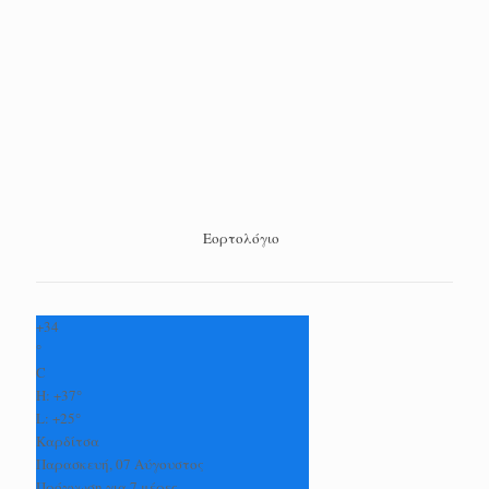
Εορτολόγιο
+
34
°
C
H:
+
37°
L:
+
25°
Καρδίτσα
Παρασκευή, 07 Αύγουστος
Πρόγνωση για 7 μέρες