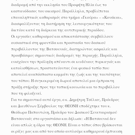
διαδρομή από την εκκλησία του Προφήτη Ηλία έως το
καστανόδασος του οικισμού. Παράλληλα, προβλέπεται
επαναληπτικός καθαρισμός στο τμήμα «Γκούρα» – «Κονάκια»,
διασφαλίζοντας τη διατήρηση της λειτουργικότητας του
δικτύου κατά τη διάρκεια της αντιπυρικής περιόδου.
Οι εργασίες καθαρισμού και αποκατάστασης συμβάλλουν
ουσιαστικά στη φροντίδα και προστασία του δασικού
περιβάλλοντος της Βατσουνιάς, διατηρώντας ασφαλείς και
προσβάσιμες σημαντικές διαδρομές της περιοχής. Παράλληλα,
ενισχύουν την πρόληψη απέναντι σε κινδύνους πυρκαγιάς και
κατολισθήσεων, προστατεύοντας ένα φυσικό τοπίο που
αποτελεί αναπόσπαστο κομμάτι της ζωής και της ταυτότητας
του τόπου. Η συγκεκριμένη δωρεά αποτελεί μια έμπρακτη
πράξη στήριξης προς την τοπική κοινωνία και το περιβάλλον
που τη φιλοξενεί.
Για το σημαντικό αυτό έργο, ο κ. Δημήτρη Τσέλιος, Πρόεδρος
και Διευθύνων Σύμβουλος της ΘΕΟΝΗ υποδέχτηκε τον κ.
Θεόδωρο Παπαντώνη, Πρόεδρο του Δασικού Συνεταιρισμού
Βατσουνιάς στο εργοστάσιο και δήλωσε: «Η Βατσουνιά δεν
είναι απλώς η έδρα της ΘΕΟΝΗ. Είναι ο τόπος όπου βρίσκονται
οι ρίζες μας και από τον οποίο αντλούμε καθημερινά έμπνευση