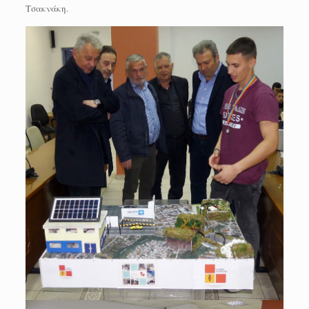
Τσακνάκη.