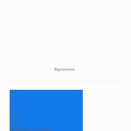
Εορτολόγιο
+
34
°
C
H:
+
39°
L:
+
25°
Καρδίτσα
Σάββατο, 08 Αύγουστος