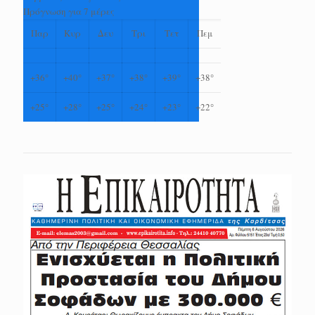
Πρόγνωση για 7 μέρες
Παρ
Κυρ
Δευ
Τρι
Τετ
Πεμ
+
36°
+
40°
+
37°
+
38°
+
39°
+
38°
+
25°
+
28°
+
25°
+
24°
+
23°
+
22°