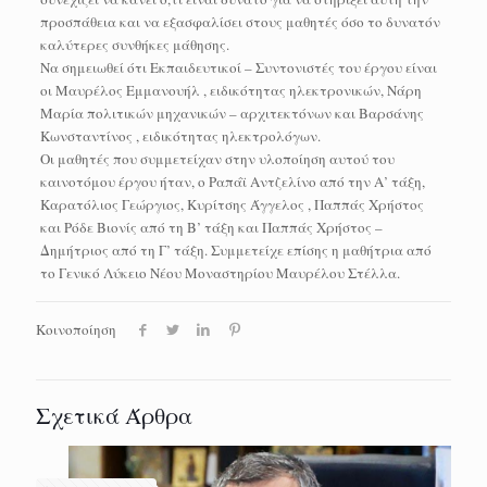
προσπάθεια και να εξασφαλίσει στους μαθητές όσο το δυνατόν
καλύτερες συνθήκες μάθησης.
Να σημειωθεί ότι Εκπαιδευτικοί – Συντονιστές του έργου είναι
οι Μαυρέλος Εμμανουήλ , ειδικότητας ηλεκτρονικών, Νάρη
Μαρία πολιτικών μηχανικών – αρχιτεκτόνων και Βαρσάνης
Κωνσταντίνος , ειδικότητας ηλεκτρολόγων.
Οι μαθητές που συμμετείχαν στην υλοποίηση αυτού του
καινοτόμου έργου ήταν, ο Ραπάϊ Αντζελίνο από την Α’ τάξη,
Καρατόλιος Γεώργιος, Κυρίτσης Άγγελος , Παππάς Χρήστος
και Ρόδε Βιονίς από τη Β’ τάξη και Παππάς Χρήστος –
Δημήτριος από τη Γ’ τάξη. Συμμετείχε επίσης η μαθήτρια από
το Γενικό Λύκειο Νέου Μοναστηρίου Μαυρέλου Στέλλα.
Κοινοποίηση
Σχετικά Άρθρα