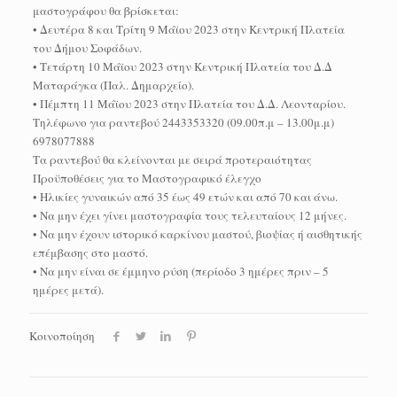
μαστογράφου θα βρίσκεται:
• Δευτέρα 8 και Τρίτη 9 Μάϊου 2023 στην Κεντρική Πλατεία
του Δήμου Σοφάδων.
• Τετάρτη 10 Μάϊου 2023 στην Κεντρική Πλατεία του Δ.Δ
Ματαράγκα (Παλ. Δημαρχείο).
• Πέμπτη 11 Μάϊου 2023 στην Πλατεία του Δ.Δ. Λεονταρίου.
Τηλέφωνο για ραντεβού 2443353320 (09.00π.μ – 13.00μ.μ)
6978077888
Τα ραντεβού θα κλείνονται με σειρά προτεραιότητας
Προϋποθέσεις για το Μαστογραφικό έλεγχο
• Ηλικίες γυναικών από 35 έως 49 ετών και από 70 και άνω.
• Να μην έχει γίνει μαστογραφία τους τελευταίους 12 μήνες.
• Να μην έχουν ιστορικό καρκίνου μαστού, βιοψίας ή αισθητικής
επέμβασης στο μαστό.
• Να μην είναι σε έμμηνο ρύση (περίοδο 3 ημέρες πριν – 5
ημέρες μετά).
Κοινοποίηση