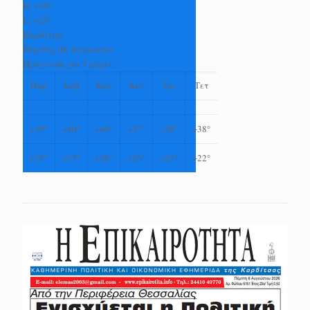
H:
+
36°
L:
+
25°
Καρδίτσα
Πέμπτη, 06 Αύγουστος
Πρόγνωση για 7 μέρες
Παρ
Σαβ
Κυρ
Δευ
Τρι
Τετ
+
39°
+
40°
+
40°
+
37°
+
38°
+
38°
+
25°
+
27°
+
26°
+
25°
+
23°
+
22°