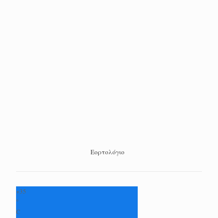
Εορτολόγιο
+
35
°
C