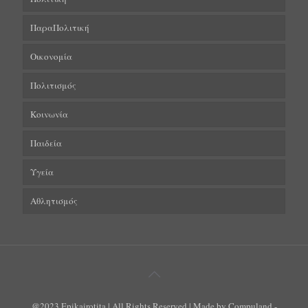
ΠαραΠολιτική
Οικονομία
Πολιτισμός
Κοινωνία
Παιδεία
Υγεία
Αθλητισμός
@2023 Epikairotita | All Rights Reserved | Made by Compuland -