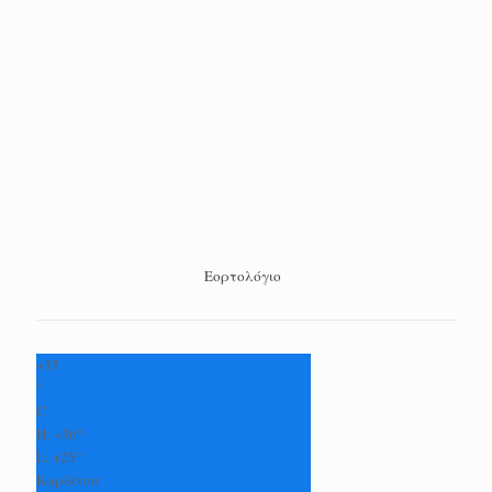
Εορτολόγιο
+
35
°
C
H:
+
36°
L:
+
25°
Καρδίτσα