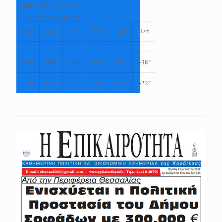
Πέμπτη, 06 Αύγουστος
Πρόγνωση για 7 μέρες
Παρ
Σαβ
Κυρ
Δευ
Τρι
Τετ
+
39°
+
40°
+
40°
+
37°
+
38°
+
38°
+
25°
+
27°
+
26°
+
25°
+
23°
+
22°