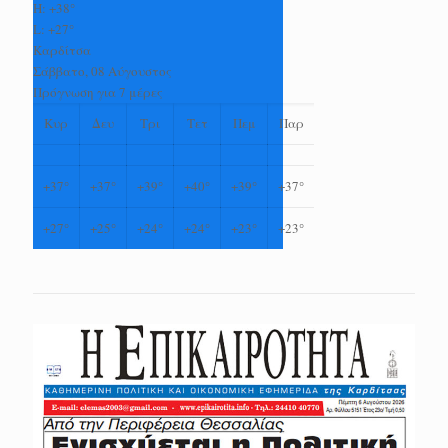
H:
+
38°
L:
+
27°
Καρδίτσα
Σάββατο, 08 Αύγουστος
Πρόγνωση για 7 μέρες
Κυρ
Δευ
Τρι
Τετ
Πεμ
Παρ
+
37°
+
37°
+
39°
+
40°
+
39°
+
37°
+
27°
+
25°
+
24°
+
24°
+
23°
+
23°