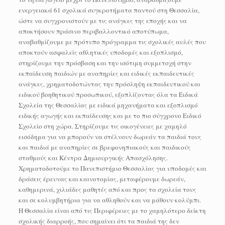
ενεργειακά 61 σχολικά συγκροτήματα παντού στη Θεσσαλία,
ώστε να συγχρονιστούν με τις ανάγκες της εποχής και να
αποκτήσουν πράσινο περιβαλλοντικό αποτύπωμα,
αναβαθμίζουμε με πρότυπο πρόγραμμα τις σχολικές αυλές που
αποκτούν ασφαλείς αθλητικές υποδομές και εξοπλισμό,
στηρίζουμε την πρόσβαση και την ισότιμη συμμετοχή στην
εκπαίδευση παιδιών με αναπηρίες και ειδικές εκπαιδευτικές
ανάγκες, χρηματοδοτώντας την πρόσληψη εκπαιδευτικού και
ειδικού βοηθητικού προσωπικού, εξοπλίζοντας όλα τα Ειδικά
Σχολεία της Θεσσαλίας με ειδικά μηχανήματα και εξοπλισμό
ειδικής αγωγής και εκπαίδευσης και με το πιο σύγχρονο Ειδικό
Σχολείο στη χώρα. Στηρίζουμε τις οικογένειες με χαμηλό
εισόδημα για να μπορούν να στέλνουν δωρεάν τα παιδιά τους
και παιδιά με αναπηρίες σε βρεφονηπιακούς και παιδικούς
σταθμούς και Κέντρα Δημιουργικής Απασχόλησης.
Χρηματοδοτούμε το Πανεπιστήμιο Θεσσαλίας για υποδομές και
δράσεις έρευνας και καινοτομίας, μεταφέρουμε δωρεάν,
καθημερινά, χιλιάδες μαθητές από και προς τα σχολεία τους
και σε κολυμβητήρια για να αθληθούν και να μάθουν κολύμπι.
Η Θεσσαλία είναι από τις Περιφέρειες με το χαμηλότερο δείκτη
σχολικής διαρροής, που σημαίνει ότι τα παιδιά της δεν