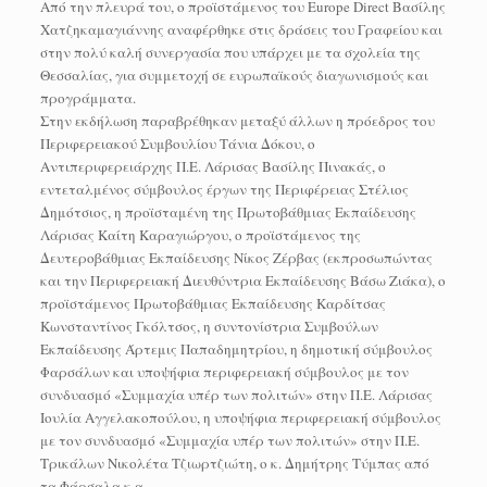
Από την πλευρά του, ο προϊστάμενος του Europe Direct Βασίλης
Χατζηκαμαγιάννης αναφέρθηκε στις δράσεις του Γραφείου και
στην πολύ καλή συνεργασία που υπάρχει με τα σχολεία της
Θεσσαλίας, για συμμετοχή σε ευρωπαϊκούς διαγωνισμούς και
προγράμματα.
Στην εκδήλωση παραβρέθηκαν μεταξύ άλλων η πρόεδρος του
Περιφερειακού Συμβουλίου Τάνια Δόκου, ο
Αντιπεριφερειάρχης Π.Ε. Λάρισας Βασίλης Πινακάς, ο
εντεταλμένος σύμβουλος έργων της Περιφέρειας Στέλιος
Δημότσιος, η προϊσταμένη της Πρωτοβάθμιας Εκπαίδευσης
Λάρισας Καίτη Καραγιώργου, ο προϊστάμενος της
Δευτεροβάθμιας Εκπαίδευσης Νίκος Ζέρβας (εκπροσωπώντας
και την Περιφερειακή Διευθύντρια Εκπαίδευσης Βάσω Ζιάκα), ο
προϊστάμενος Πρωτοβάθμιας Εκπαίδευσης Καρδίτσας
Κωνσταντίνος Γκόλτσος, η συντονίστρια Συμβούλων
Εκπαίδευσης Άρτεμις Παπαδημητρίου, η δημοτική σύμβουλος
Φαρσάλων και υποψήφια περιφερειακή σύμβουλος με τον
συνδυασμό «Συμμαχία υπέρ των πολιτών» στην Π.Ε. Λάρισας
Ιουλία Αγγελακοπούλου, η υποψήφια περιφερειακή σύμβουλος
με τον συνδυασμό «Συμμαχία υπέρ των πολιτών» στην Π.Ε.
Τρικάλων Νικολέτα Τζιωρτζιώτη, ο κ. Δημήτρης Τύμπας από
τα Φάρσαλα κ.α.