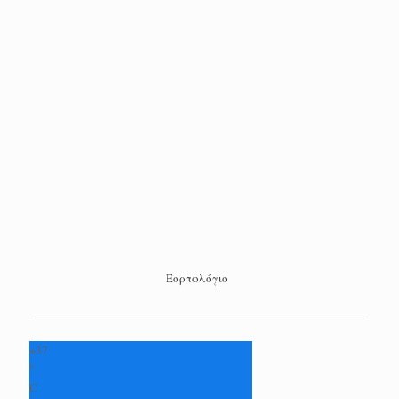
Εορτολόγιο
+
37
°
C