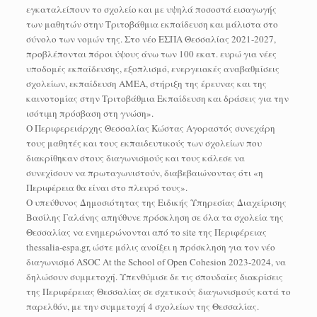
εγκαταλείπουν το σχολείο και με υψηλά ποσοστά εισαγωγής
των μαθητών στην Τριτοβάθμια εκπαίδευση και μάλιστα στο
σύνολο των νομών της. Στο νέο ΕΣΠΑ Θεσσαλίας 2021-2027,
προβλέπονται πόροι ύψους άνω των 100 εκατ. ευρώ για νέες
υποδομές εκπαίδευσης, εξοπλισμό, ενεργειακές αναβαθμίσεις
σχολείων, εκπαίδευση ΑΜΕΑ, στήριξη της έρευνας και της
καινοτομίας στην Τριτοβάθμια Εκπαίδευση και δράσεις για την
ισότιμη πρόσβαση στη γνώση».
Ο Περιφερειάρχης Θεσσαλίας Κώστας Αγοραστός συνεχάρη
τους μαθητές και τους εκπαιδευτικούς των σχολείων που
διακρίθηκαν στους διαγωνισμούς και τους κάλεσε να
συνεχίσουν να πρωταγωνιστούν, διαβεβαιώνοντας ότι «η
Περιφέρεια θα είναι στο πλευρό τους».
Ο υπεύθυνος Δημοσιότητας της Ειδικής Υπηρεσίας Διαχείρισης
Βασίλης Γαλάνης απηύθυνε πρόσκληση σε όλα τα σχολεία της
Θεσσαλίας να ενημερώνονται από το site της Περιφέρειας
thessalia-espa.gr, ώστε μόλις ανοίξει η πρόσκληση για τον νέο
διαγωνισμό ASOC At the School of Open Cohesion 2023-2024, να
δηλώσουν συμμετοχή. Υπενθύμισε δε τις σπουδαίες διακρίσεις
της Περιφέρειας Θεσσαλίας σε σχετικούς διαγωνισμούς κατά το
παρελθόν, με την συμμετοχή 4 σχολείων της Θεσσαλίας.