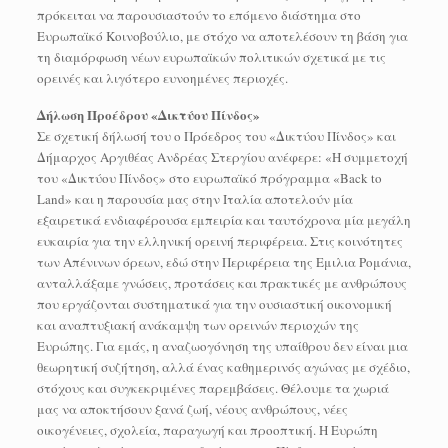
πρόκειται να παρουσιαστούν το επόμενο διάστημα στο
Ευρωπαϊκό Κοινοβούλιο, με στόχο να αποτελέσουν τη βάση για
τη διαμόρφωση νέων ευρωπαϊκών πολιτικών σχετικά με τις
ορεινές και λιγότερο ευνοημένες περιοχές.
Δήλωση Προέδρου «Δικτύου Πίνδος»
Σε σχετική δήλωσή του ο Πρόεδρος του «Δικτύου Πίνδος» και
Δήμαρχος Αργιθέας Ανδρέας Στεργίου ανέφερε: «Η συμμετοχή
του «Δικτύου Πίνδος» στο ευρωπαϊκό πρόγραμμα «Back to
Land» και η παρουσία μας στην Ιταλία αποτελούν μία
εξαιρετικά ενδιαφέρουσα εμπειρία και ταυτόχρονα μία μεγάλη
ευκαιρία για την ελληνική ορεινή περιφέρεια. Στις κοινότητες
των Απένινων όρεων, εδώ στην Περιφέρεια της Εμιλια Ρομάνια,
ανταλλάξαμε γνώσεις, προτάσεις και πρακτικές με ανθρώπους
που εργάζονται συστηματικά για την ουσιαστική οικονομική
και αναπτυξιακή ανάκαμψη των ορεινών περιοχών της
Ευρώπης. Για εμάς, η αναζωογόνηση της υπαίθρου δεν είναι μια
θεωρητική συζήτηση, αλλά ένας καθημερινός αγώνας με σχέδιο,
στόχους και συγκεκριμένες παρεμβάσεις. Θέλουμε τα χωριά
μας να αποκτήσουν ξανά ζωή, νέους ανθρώπους, νέες
οικογένειες, σχολεία, παραγωγή και προοπτική. Η Ευρώπη