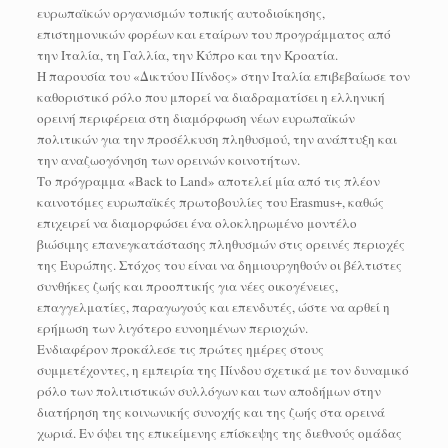
ευρωπαϊκών οργανισμών τοπικής αυτοδιοίκησης,
επιστημονικών φορέων και εταίρων του προγράμματος από
την Ιταλία, τη Γαλλία, την Κύπρο και την Κροατία.
Η παρουσία του «Δικτύου Πίνδος» στην Ιταλία επιβεβαίωσε τον
καθοριστικό ρόλο που μπορεί να διαδραματίσει η ελληνική
ορεινή περιφέρεια στη διαμόρφωση νέων ευρωπαϊκών
πολιτικών για την προσέλκυση πληθυσμού, την ανάπτυξη και
την αναζωογόνηση των ορεινών κοινοτήτων.
Το πρόγραμμα «Back to Land» αποτελεί μία από τις πλέον
καινοτόμες ευρωπαϊκές πρωτοβουλίες του Erasmus+, καθώς
επιχειρεί να διαμορφώσει ένα ολοκληρωμένο μοντέλο
βιώσιμης επανεγκατάστασης πληθυσμών στις ορεινές περιοχές
της Ευρώπης. Στόχος του είναι να δημιουργηθούν οι βέλτιστες
συνθήκες ζωής και προοπτικής για νέες οικογένειες,
επαγγελματίες, παραγωγούς και επενδυτές, ώστε να αρθεί η
ερήμωση των λιγότερο ευνοημένων περιοχών.
Ενδιαφέρον προκάλεσε τις πρώτες ημέρες στους
συμμετέχοντες, η εμπειρία της Πίνδου σχετικά με τον δυναμικό
ρόλο των πολιτιστικών συλλόγων και των αποδήμων στην
διατήρηση της κοινωνικής συνοχής και της ζωής στα ορεινά
χωριά. Εν όψει της επικείμενης επίσκεψης της διεθνούς ομάδας