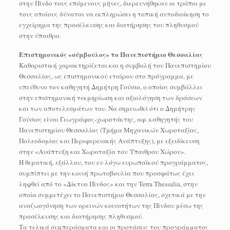
στην Πίνδο τους επόμενους μήνες, διερευνήθηκαν οι τρόποι με
τους οποίους δύναται να εκπληρώσει η τοπική αυτοδιοίκηση το
εγχείρημα της προσέλκυσης και διατήρησης του πληθυσμού
στην ύπαιθρο.
Επιστημονικός «σύμβουλος» το Πανεπιστήμιο Θεσσαλίας
Καθοριστική χαρακτηρίζεται και η συμβολή του Πανεπιστημίου
Θεσσαλίας, ως επιστημονικού εταίρου στο πρόγραμμα, με
υπεύθυνο τον καθηγητή Δημήτρη Γούσιο, ο οποίος συμβάλλει
στην επιστημονική τεκμηρίωση και αξιολόγηση των δράσεων
και των αποτελεσμάτων του. Να σημειωθεί ότι ο Δημήτρης
Γούσιος είναι Γεωγράφος-χωροτάκτης, αφ. καθηγητής του
Πανεπιστημίου Θεσσαλίας (Τμήμα Μηχανικών Χωροταξίας,
Πολεοδομίας και Περιφερειακής Ανάπτυξης), με εξειδίκευση
στην «Ανάπτυξη και Χωροταξία του Ύπαιθρου Χώρου».
Η θεματική, εξάλλου, του εν λόγω ευρωπαϊκού προγράμματος,
συμπίπτει με την κοινή πρωτοβουλία που προσφάτως έχει
ληφθεί από το «Δίκτυο Πίνδος» και την Terra Thessalia, στην
οποία συμμετέχει το Πανεπιστήμιο Θεσσαλίας, σχετικά με την
αναζωογόνηση των ορεινών κοινοτήτων της Πίνδου μέσω της
προσέλκυσης και διατήρησης πληθυσμού.
Τα τελικά συμπεράσματα και οι προτάσεις του προγράμματος