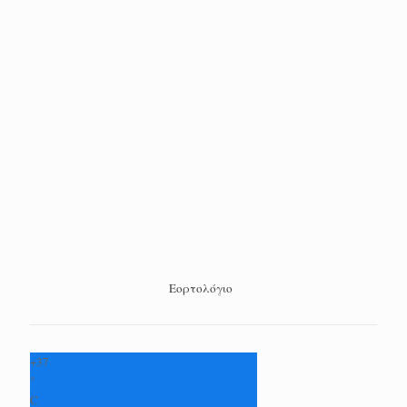
Εορτολόγιο
+
37
°
C