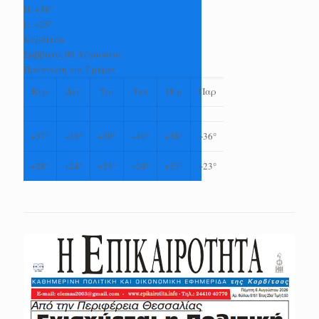
H:
+
38°
L:
+
25°
Καρδίτσα
Σάββατο, 08 Αύγουστος
Πρόγνωση για 7 μέρες
Κυρ
Δευ
Τρι
Τετ
Πεμ
Παρ
+
37°
+
38°
+
39°
+
40°
+
38°
+
36°
+
28°
+
24°
+
24°
+
24°
+
23°
+
23°