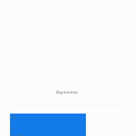
Εορτολόγιο
+
33
°
C
H:
+
35°