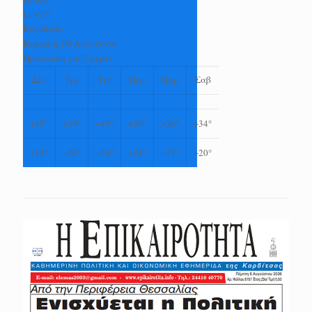
L:
+
27°
Καρδίτσα
Κυριακή, 09 Αύγουστος
Πρόγνωση για 7 μέρες
Δευ
Τρι
Τετ
Πεμ
Παρ
Σαβ
+
35°
+
39°
+
40°
+
39°
+
36°
+
34°
+
25°
+
24°
+
24°
+
24°
+
23°
+
20°