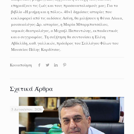
επηρεάζουν τις ζωές και τους προσανατολισμούς μας; Για το
βιβλίο «Η μνήμη και η πόλις». 40+1 δημόσιες ιστορίες που
κυκλοφορεί από τις εκδόσεις Ασίνη, θα μιλήσουν η Φένια Λέκκα,
μουσειολόγος-Δρ. ιστορίας, η Μαρία Μπαρμπατσάλου,
νομικός-θεατρολόγος, ο Μιχαήλ Παπαντώνης, εκπαιδευτικός
και ο συγγραφέας. Τη συζήτηση θα συντονίσει η Ελένη
Αβδελίδη, καθ. γαλλικών, πρόεδρος του Συλλόγου Φίλων του
Μουσείου Πόλης Καρδίτσας.
Κοινοποίηση
Σχετικά Άρθρα
5 Αυγούστου, 2026