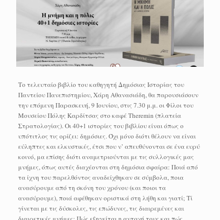
Το τελευταίο βιβλίο του καθηγητή Δημόσιας Ιστορίας του
Παντείου Πανεπιστημίου, Χάρη Αθανασιάδη, θα παρουσιάσουν
την επόμενη Παρασκευή, 9 Ιουνίου, στις 7.30 μ.μ. οι Φίλοι του
Μουσείου Πόλης Καρδίτσας στο καφέ Theremin (πλατεία
Στρατολογίας). Οι 40+1 ιστορίες του βιβλίου είναι όπως ο
υπότιτλος τις ορίζει: δημόσιες. Όχι μόνο διότι θέλουν να είναι
εύληπτες και ελκυστικές, έτσι που ν’ απευθύνονται σε ένα ευρύ
κοινό, μα επίσης διότι αναμετριούνται με τις συλλογικές μας
μνήμες, όπως αυτές διαχέονται στη δημόσια σφαίρα: Ποιά από
τα ίχνη του παρελθόντος αναδείχθηκαν σε σύμβολα, ποια
ανασύρουμε από τη σκόνη του χρόνου (και ποιοι τα
ανασύρουμε), ποιά αφέθηκαν οριστικά στη λήθη και γιατί; Τί
γίνεται με τις δύσκολες, τις επώδυνες, τις διαιρεμένες και
διαιρετικές μνήμες; Πώς εξηγείται η αντοχή τους και πώς