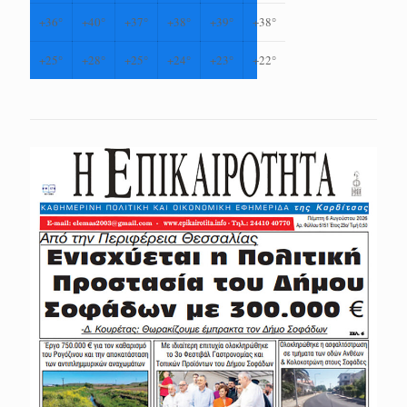
+
36°
+
40°
+
37°
+
38°
+
39°
+
38°
+
25°
+
28°
+
25°
+
24°
+
23°
+
22°