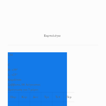
Εορτολόγιο
+
34
°
C
H:
+
39°
L:
+
25°
Καρδίτσα
Σάββατο, 08 Αύγουστος
Πρόγνωση για 7 μέρες
Παρ
Κυρ
Δευ
Τρι
Τετ
Πεμ