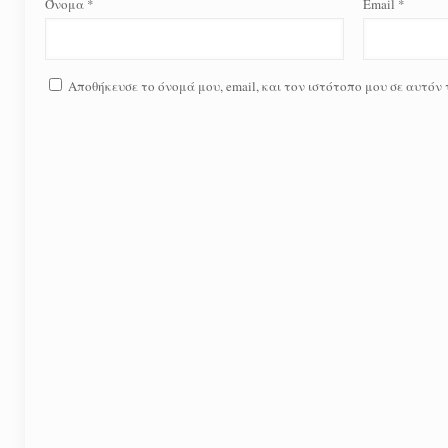
Όνομα
*
Email
*
Αποθήκευσε το όνομά μου, email, και τον ιστότοπο μου σε αυτόν