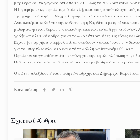
μαρτυρά και το γεγονός ότι από το 2011 έως το 2023 δεν έγινε ΚΑΝ
Η Περιφέρεια ως όφειλε αφού ολοκλήρωσε τους προϋπολογισμούς απ
της χρηματοδότησης. Μέχρι στιγμής τα αποτελέσματα είναι αρνητι
Αναρωτιέμαι, καλά για την κυβέρνηση η Καρδίτσα μπορεί να κείται 
μισοφτιαγμένος, πέραν της κάκιστης εικόνας, είναι πηγή κινδύνων; 
γράψω αναλυτικό άρθρο για αυτό – καλύπτουν όλες τις έδρες και δ
Έχουν ήδη αργήσει υπερβολικά, ας σπεύσουν να ασκήσουν την δέουσ
για τα υπερπλεονάσματα και από την άλλη να θρηνούμε θύματα.
Οφείλουν να γνωρίζουν ότι η ευθύνη για την μη ολοκλήρωση της οδού
Οι πολίτες αναμένουν αποτελέσματα και με βάση αυτά θα κρίνουν κ
Ο Φώτης Αλεξάκος είναι, πρώην Νομάρχης και Δήμαρχος Καρδίτσας
Κοινοποίηση
Σχετικά Άρθρα