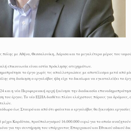
της πόλης με Αθήνα, Θεσσαλονίκη, Λάρισα και το μεγαλύτερο μέρος του νομού
αλή επικοινωνία είναι εστία πρόκλησης ατυχημάτων.
δημοπράτησε το έργο χωρίς τις απαλλοτριώσεις με αποτέλεσμα μετά από μί
ς στη διοίκηση ο εργολάβος ήδη είχε το δικαίωμα να εγκαταλείψει το έργο
024 και η νέα Περιφερειακή αρχή ξεκίνησε την διαδικασία επαναδημοπράτησ
 του έργου. Το νέο ΕΣΠΑ διαθέτει πλέον ελάχιστους πόρους για δρόμους, οι
ιτελών.
δωρο έως Σταυρό και από ότι φαίνεται ο εργολάβος θα ξεκινήσει εργασίες
μέχρι Καρδίτσα, προϋπολογισμού 16.000.000 ευρώ για το οποίο αναζητούν
 μόνο για την συντήρηση του υπάρχοντος Επαρχιακού και Εθνικού οδικού δι