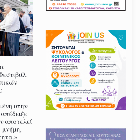
ία
 Φεστιβάλ
οπικών
υ
μένη στην
 απέδειξε
εν αποτελεί
 μνήμη,
τητα.»