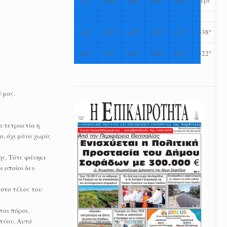
+
36°
+
40°
+
40°
+
40°
+
37°
+
38°
+
24°
+
25°
+
24°
+
26°
+
24°
+
22°
 μας.
α τετραετία η
, όχι μόνο χωρίς
ης. Τότε φάνηκε
 οποίοι δεν
 στο τέλος του
ται πόροι.
κτύου. Αυτό