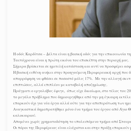
Η οδός Καρδίτσα – Δέλτα είναι η βασική οδός για την επικοινωνία 
Ταυτόχρονα είναι η πρώτη εικόνα του επισκέπτη στην περιοχή μας.
Σήμερα βρίσκεται σε ημιτελή κατάσταση και αντί να προσφέρει ασφ
Η βασική ευθύνη ανήκει στην προηγούμενη Περιφερειακή αρχή που 
απορρόφηση να φθάσει σε ποσοστό μόλις 17%. Με την αλλαγή σκυτάλη
επιπτώσεις, αλλά επιπλέον με καταβολή αποζημίωσης.
Πράγματι ο εργολάβος έφυγε, όπως είχε δικαίωμα, στο τέλος του 2
το μεγάλο πρόβλημα που δημιουργήθηκε από την μη έγκαιρη εκτέλεση
επαρκούν όχι για νέα έργα αλλά ούτε για την αποπεράτωση των ημ
Αναγκαστικά δημοπρατήθηκε μόνο ένα τμήμα του έργου από Άγιο Θεό
καλοκαιριού.
Απομένει χωρίς χρηματοδότηση το υπολειπόμενο τμήμα από Σταυρό 
Οι πόροι της Περιφέρειας είναι ελάχιστοι και στην πράξη επαρκούν