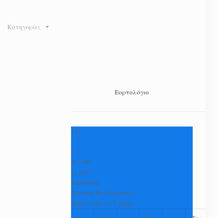
Κατηγορίες
Εορτολόγιο
+
35
°
C
H:
+
38°
L:
+
25°
Καρδίτσα
Πέμπτη, 06 Αύγουστος
Πρόγνωση για 7 μέρες
Τετ
Παρ
Σαβ
Κυρ
Δευ
Τρι