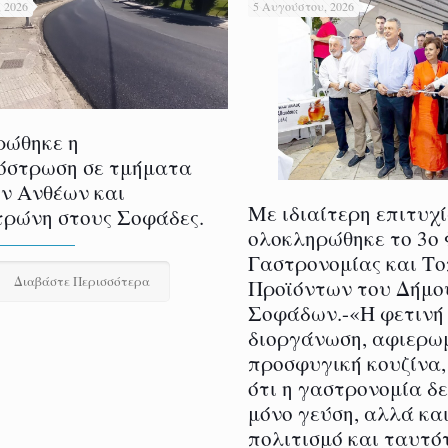
 2026
5 Αυγούστου, 2026
ρώθηκε η
όστρωση σε τμήματα
ν Ανθέων και
Με ιδιαίτερη επιτυχ
ρώνη στους Σοφάδες.
ολοκληρώθηκε το 3ο
Γαστρονομίας και Τ
Διαβάστε Περισσότερα
Προϊόντων του Δήμο
Σοφάδων.-«Η φετινή
διοργάνωση, αφιερω
προσφυγική κουζίνα,
ότι η γαστρονομία δ
μόνο γεύση, αλλά και
πολιτισμό και ταυτό