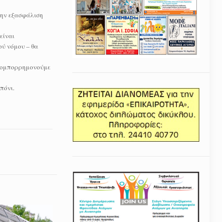
την εξασφάλιση
είναι
ού νόμου – θα
.
α κομπορρημονούμε
πόνι.