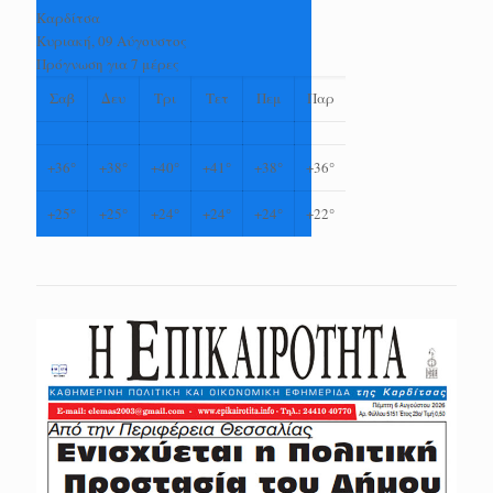
Καρδίτσα
Κυριακή, 09 Αύγουστος
Πρόγνωση για 7 μέρες
Σαβ
Δευ
Τρι
Τετ
Πεμ
Παρ
+
36°
+
38°
+
40°
+
41°
+
38°
+
36°
+
25°
+
25°
+
24°
+
24°
+
24°
+
22°