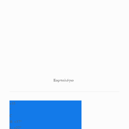
Εορτολόγιο
+
35
°
C
H:
+
37°
L:
+
27°