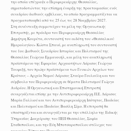
την οποία υπέγραψε ο Περιφερειάρχης Θεσσαλίας,
σηματοδοτώντας την επίσημη έναρξη της προετοιμασίας ενός
συνεδρίου διεθνούς εμβέλειας, το οποίο προγραμματίζεται να
πραγματοποιηθεί από τις 25 έως τις 28 Νοεμβρίου 2027.
Στη συνέντευξη συμμετείχαν τα μέλη της Οργανωτικής
Επιτροπής, με πρόεδρο τον Περιφερειάρχη Θεσσαλίας
Δημήτρη Κουρέτα, συντονιστή τον εκδότη του «Θεσσαλικού
Ημερολογίου» Κώστα Σπανό, με αναπληρωτή τον συντονιστή
του 1ου Διεθνούς Συνεδρίου Ιστορίας και Πολιτισμού της
Θεσσαλίας Γεώργιο Εμμανουήλ, και μέλη τον αναπληρωτή
προϊστάμενο της Εφορείας Αρχαιοτήτων Λάρισας Γεώργιο
Τουφεξή, τον πρώην προϊστάμενο των Γενικών Αρχείων του
Κράτους – Αρχεία Νομού Λάρισας Σταύρο Γουλούλη και τον
σύμβουλο του Περιφερειάρχη σε θέματα Πολιτισμού Γιώργο
Ανδρέου. Η Οργανωτική και Επιστημονική Επιτροπή
συνεργάζεται επίσης με την Αντιπεριφερειάρχη Π.Ε. Λάρισας
Μαρία Γαλλιού και τον Αντιπεριφερειάρχη Ισότητας, Παιδείας
και Πολιτισμού και Παιδείας Βασίλη Σίμο. Η επιτροπή θα
υποστηρίζεται και συνεργάζεται με την υπάλληλο της Ειδικής
Υπηρεσίας Διαχείρισης του ΠΕΠ Θεσσαλίας, Σοφία
Σταθοπούλου, και την Εύη Μποτσαροπούλου στέλεχος του
γραφείου Τύπου της Περιφέρειας.