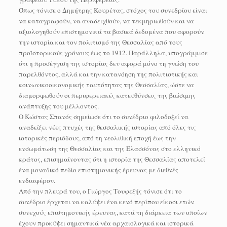
Όπως τόνισε ο Δημήτρης Κουρέτας, στόχος του συνεδρίου είναι
να καταγραφούν, να αναδειχθούν, να τεκμηριωθούν και να
αξιολογηθούν επιστημονικά τα βασικά δεδομένα που αφορούν
την ιστορία και τον πολιτισμό της Θεσσαλίας από τους
προϊστορικούς χρόνους έως το 1912. Παράλληλα, υπογράμμισε
ότι η προσέγγιση της ιστορίας δεν αφορά μόνο τη γνώση του
παρελθόντος, αλλά και την κατανόηση της πολιτιστικής και
κοινωνικοοικονομικής ταυτότητας της Θεσσαλίας, ώστε να
διαμορφωθούν οι περιφερειακές κατευθύνσεις της βιώσιμης
ανάπτυξης του μέλλοντος.
Ο Κώστας Σπανός σημείωσε ότι το συνέδριο φιλοδοξεί να
αναδείξει νέες πτυχές της θεσσαλικής ιστορίας από όλες τις
ιστορικές περιόδους, από τη νεολιθική εποχή έως την
ενσωμάτωση της Θεσσαλίας και της Ελασσόνας στο ελληνικό
κράτος, επισημαίνοντας ότι η ιστορία της Θεσσαλίας αποτελεί
ένα μοναδικό πεδίο επιστημονικής έρευνας με διεθνές
ενδιαφέρον.
Από την πλευρά του, ο Γιώργος Τουφεξής τόνισε ότι το
συνέδριο έρχεται να καλύψει ένα κενό περίπου είκοσι ετών
συνεχούς επιστημονικής έρευνας, κατά τη διάρκεια των οποίων
έχουν προκύψει σημαντικά νέα αρχαιολογικά και ιστορικά