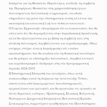
δεδομένα για τη Θεσσαλία. Παράλληλα, ανέδειξε τη συμβολή
της Περιφέρειας Θεσσαλίας στη χρηματοδότηση έργων
πολιτισμού και πολιτιστικής κληρονομιάς, τα οποία
επηρεάζουν όχι μόνο την επιστημονική γνώση αλλά και την
οικονομική και κοινωνική ζωή των τοπικών κοινωνιών.
Ο Γιώργος Εμμανουήλ υπογράμμισε ότι οι ανακοινώσεις που θα
επιλεγούν δεν θα περιορίζονται στην παραδοσιακή προσέγγιση,
αλλά θα αξιολογούνται και με βάση τη συμβολή τους στη
σύνδεση πολιτισμού, περιβάλλοντος και αγροδιατροφής. Όπως
ανέφερε, στόχος είναι η διαμόρφωση ενός ενιαίου
οικοσυστήματος που θα αναδεικνύει τη θεσσαλική ταυτότητα
και θα μπορεί να υποστηρίξει πολιτιστικές, περιβαλλοντικές
και αγροδιατροφικές διαδρομές στη νέα προγραμματική
περίοδο 2028-2035.
Η Επιστημονική Επιτροπή του συνεδρίου, όπως αυτή
ανακοινώθηκε κατά τη διάρκεια της συνέντευξης Τύπου,
αποτελείται από διακεκριμένους πανεπιστημιακούς,
αρχαιολόγους και ερευνητές και θα οργανώσει τις εργασίες σε
πέντε θεματικές ενότητες: Προϊστορική, Κλασική, Βυζαντινή,
Νεότερη και Διαχρονική Ιστορική και Πολιτιστική Περίοδο.
Συγκεκριμένα, συμμετέχουν η καθηγήτρια του Πανεπιστημίου