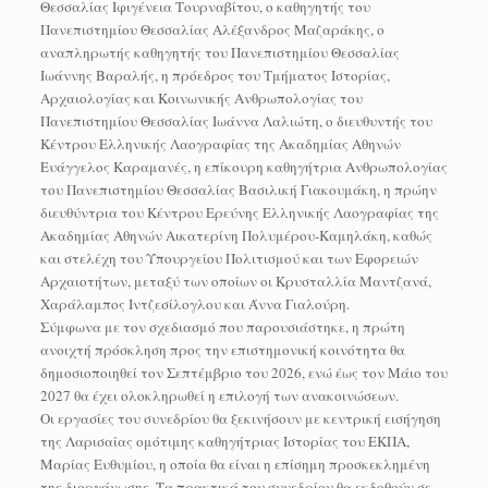
Θεσσαλίας Ιφιγένεια Τουρναβίτου, ο καθηγητής του
Πανεπιστημίου Θεσσαλίας Αλέξανδρος Μαζαράκης, ο
αναπληρωτής καθηγητής του Πανεπιστημίου Θεσσαλίας
Ιωάννης Βαραλής, η πρόεδρος του Τμήματος Ιστορίας,
Αρχαιολογίας και Κοινωνικής Ανθρωπολογίας του
Πανεπιστημίου Θεσσαλίας Ιωάννα Λαλιώτη, ο διευθυντής του
Κέντρου Ελληνικής Λαογραφίας της Ακαδημίας Αθηνών
Ευάγγελος Καραμανές, η επίκουρη καθηγήτρια Ανθρωπολογίας
του Πανεπιστημίου Θεσσαλίας Βασιλική Γιακουμάκη, η πρώην
διευθύντρια του Κέντρου Ερεύνης Ελληνικής Λαογραφίας της
Ακαδημίας Αθηνών Αικατερίνη Πολυμέρου-Καμηλάκη, καθώς
και στελέχη του Υπουργείου Πολιτισμού και των Εφορειών
Αρχαιοτήτων, μεταξύ των οποίων οι Κρυσταλλία Μαντζανά,
Χαράλαμπος Ιντζεσίλογλου και Άννα Γιαλούρη.
Σύμφωνα με τον σχεδιασμό που παρουσιάστηκε, η πρώτη
ανοιχτή πρόσκληση προς την επιστημονική κοινότητα θα
δημοσιοποιηθεί τον Σεπτέμβριο του 2026, ενώ έως τον Μάιο του
2027 θα έχει ολοκληρωθεί η επιλογή των ανακοινώσεων.
Οι εργασίες του συνεδρίου θα ξεκινήσουν με κεντρική εισήγηση
της Λαρισαίας ομότιμης καθηγήτριας Ιστορίας του ΕΚΠΑ,
Μαρίας Ευθυμίου, η οποία θα είναι η επίσημη προσκεκλημένη
της διοργάνωσης. Τα πρακτικά του συνεδρίου θα εκδοθούν σε