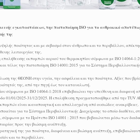
εινής εγκαταστάσεων, την πιστοποίηση ISO για το ανθρακικό αποτύπωμ
σής της
υψηλής ποιότητας και με σεβασμό στον άνθρωπο και το περιβάλλον, απέκτη
θυνης λειτουργίας της.
 επαλήθευσης εκπομπών αεριού του θερμοκηπίου σύμφωνα με ISO 14064-1:2
αι τέλος την πιστοποίηση ISO 14001:2015 για το Σύστημα Περιβαλλοντικής
λωση της ΘΕΟΝΗ στην υγεία, την ασφάλεια και την ποιότητα. Αξίες που βρί
ριότητάς της, από την πηγή έως τον καταναλωτή.
ου σύμφωνα με ISO 14064-1:2018 επιβεβαιώνει την υπεύθυνη και διαφανή 
οδο 01/01/2025-31/12/2025. Η επαλήθευση πραγματοποιήθηκε από την TUV A
 εκπομπών είναι ικανοποιητική και απαλλαγμένη από ουσιώδεις ανακρίβειες.
οιείται για το Σύστημα Περιβαλλοντικής Διαχείρισης το οποίο διαθέτει, στ
σύμφωνα με το Πρότυπο ISO 14001 : 2015 που βεβαιώνεται μέσω των διαδι
εταιρίας προς την βιώσιμη ανάπτυξη.
τρατηγική της για ποιότητα, διαφάνεια και βιώσιμη ανάπτυξη, επιβεβαιώνον
οϊόν και το περιβάλλον.