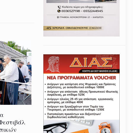
ία
 Φεστιβάλ
οπικών