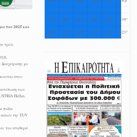
+
39°
+
40°
+
37°
+
39°
+
40°
+
39°
α του 2025 και
+
26°
+
26°
+
25°
+
23°
+
23°
+
23°
σε τρείς
018,
 Διαχείρισης με
σκονται στον
αποτύπωση των
USTRIA Hellas,
ο πεδίο
κασιών της TUV
τας τον σταθερό