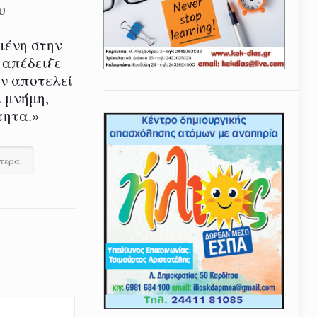
υ
μένη στην
 απέδειξε
εν αποτελεί
 μνήμη,
τητα.»
ότερα