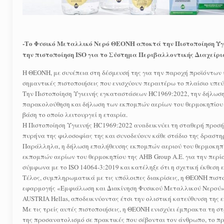
-Το Φυσικό Μεταλλικό Νερό ΘΕΟΝΗ αποκτά την Πιστοποίηση Υγι
την πιστοποίηση ISO για το Σύστημα Περιβαλλοντικής Διαχείρι
Η ΘΕΟΝΗ, με συνέπεια στη δέσμευσή της για την παροχή προϊόντων 
σημαντικές πιστοποιήσεις που ενισχύουν περαιτέρω το πλαίσιο υπεύ
Την Πιστοποίηση Υγιεινής εγκαταστάσεων HC1969:2022, την δήλωση
παρακολούθηση και δήλωση των εκπομπών αερίων του θερμοκηπίου κ
βάση το οποίο λειτουργεί η εταιρία.
Η Πιστοποίηση Υγιεινής HC1969:2022 αναδεικνύει τη σταθερή προσή
πυρήνα της φιλοσοφίας της και συνοδεύουν κάθε στάδιο της δραστη
Παράλληλα, η δήλωση επαλήθευσης εκπομπών αεριού του θερμοκηπί
εκπομπών αερίων του θερμοκηπίου της ΑΗΒ Group Α.Ε. για την περί
σύμφωνα με το ISO 14064-3:2019 και κατέληξε ότι η σχετική έκθεση
Τέλος, συμπληρωματικά με τις υπόλοιπες διακρίσεις, η ΘΕΟΝΗ πιστοπ
εφαρμογής «Εμφιάλωση και Διακίνηση Φυσικού Μεταλλικού Νερού», 
AUSTRIA Hellas, αποδεικνύοντας έτσι την ολιστική κατεύθυνση της 
Με τις τρείς αυτές πιστοποιήσεις, η ΘΕΟΝΗ ενισχύει έμπρακτα τη σ
της προσανατολισμό σε πρακτικές που σέβονται τον άνθρωπο, το πρ