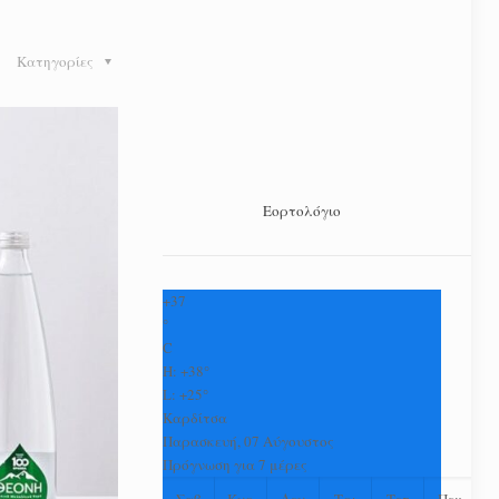
Κατηγορίες
Εορτολόγιο
+
37
°
C
H:
+
38°
L:
+
25°
Καρδίτσα
Παρασκευή, 07 Αύγουστος
Πρόγνωση για 7 μέρες
Σαβ
Κυρ
Δευ
Τρι
Τετ
Πεμ