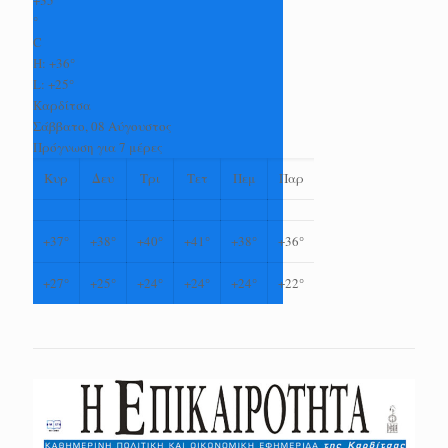
°
C
H:
+
36°
L:
+
25°
Καρδίτσα
Σάββατο, 08 Αύγουστος
Πρόγνωση για 7 μέρες
Κυρ
Δευ
Τρι
Τετ
Πεμ
Παρ
+
37°
+
38°
+
40°
+
41°
+
38°
+
36°
+
27°
+
25°
+
24°
+
24°
+
24°
+
22°