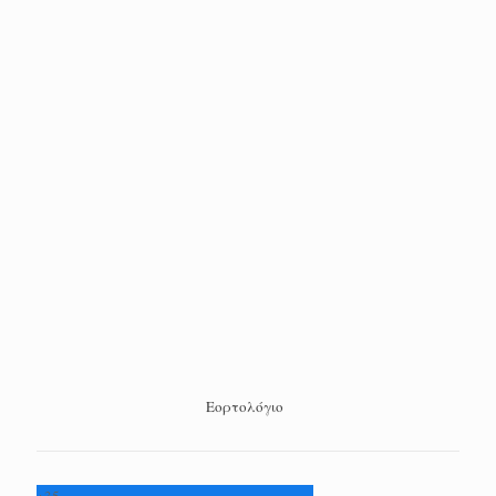
Εορτολόγιο
+
35