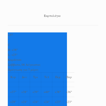
Εορτολόγιο
+
37
°
C
H:
+
38°
L:
+
25°
Καρδίτσα
Σάββατο, 08 Αύγουστος
Πρόγνωση για 7 μέρες
Κυρ
Δευ
Τρι
Τετ
Πεμ
Παρ
+
37°
+
38°
+
39°
+
40°
+
38°
+
36°
+
28°
+
24°
+
24°
+
24°
+
23°
+
23°