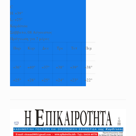
°
C
H:
+
39°
L:
+
25°
Καρδίτσα
Σάββατο, 08 Αύγουστος
Πρόγνωση για 7 μέρες
Παρ
Κυρ
Δευ
Τρι
Τετ
Πεμ
+
36°
+
40°
+
37°
+
38°
+
39°
+
38°
+
25°
+
28°
+
25°
+
24°
+
23°
+
22°