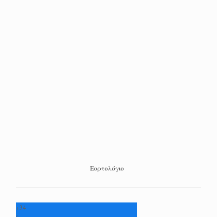
Εορτολόγιο
+
34