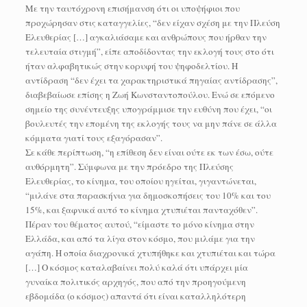
Με την ταυτόχρονη επισήμανση ότι οι υποψήφιοι που
προχώρησαν στις καταγγελίες, “δεν είχαν σχέση με την Πλεύση
Ελευθερίας […] αγκαλιάσαμε και ανθρώπους που ήρθαν την
τελευταία στιγμή”, είπε αποδίδοντας την εκλογή τους στο ότι
ήταν αλφαβητικώς στην κορυφή του ψηφοδελτίου. Η
αντίδραση “δεν έχει τα χαρακτηριστικά πηγαίας αντίδρασης”,
διαβεβαίωσε επίσης η Ζωή Κωνσταντοπούλου. Ενώ σε επόμενο
σημείο της συνέντευξης υπογράμμισε την ευθύνη που έχει, “οι
βουλευτές την επομένη της εκλογής τους να μην πάνε σε άλλα
κόμματα γιατί τους εξαγόρασαν”.
Σε κάθε περίπτωση, “η επίθεση δεν είναι ούτε εκ των έσω, ούτε
αυθόρμητη”. Σύμφωνα με την πρόεδρο της Πλεύσης
Ελευθερίας, το κίνημα, του οποίου ηγείται, γιγαντώνεται,
“μιλάνε στα παρασκήνια για δημοσκοπήσεις του 10% και του
15%, και ξαφνικά αυτό το κίνημα χτυπιέται πανταχόθεν”.
Πέραν του θέματος αυτού, “είμαστε το μόνο κίνημα στην
Ελλάδα, και από τα λίγα στον κόσμο, που μιλάμε για την
αγάπη. Η οποία διαχρονικά χτυπήθηκε και χτυπιέται και τώρα
[…] Ο κόσμος καταλαβαίνει πολύ καλά ότι υπάρχει μία
γυναίκα πολιτικός αρχηγός, που από την προηγούμενη
εβδομάδα (ο κόσμος) απαντά ότι είναι καταλληλότερη