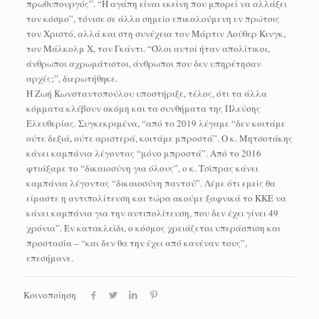
πρωθυπουργός”. “Η αγάπη είναι εκείνη που μπορεί να αλλάξει
τον κόσμο”, τόνισε σε άλλο σημείο επικαλούμενη εν πρώτοις
τον Χριστό, αλλά και στη συνέχεια τον Μάρτιν Λούθερ Κινγκ,
τον Μάλκολμ X, τον Γκάντι. “Όλοι αυτοί ήταν απολίτικοι,
άνθρωποι αχρωμάτιστοι, άνθρωποι που δεν υπηρέτησαν
αρχές;”, διερωτήθηκε.
Η Ζωή Κωνσταντοπούλου υποστήριξε, τέλος, ότι τα άλλα
κόμματα κλέβουν ακόμη και τα συνθήματα της Πλεύσης
Ελευθερίας. Συγκεκριμένα, “από το 2019 λέγαμε “δεν κοιτάμε
ούτε δεξιά, ούτε αριστερά, κοιτάμε μπροστά”. Ο κ. Μητσοτάκης
κάνει καμπάνια λέγοντας “μόνο μπροστά”. Από το 2016
φτιάξαμε το “δικαιοσύνη για όλους”, ο κ. Τσίπρας κάνει
καμπάνια λέγοντας “δικαιοσύνη παντού”. Λέμε ότι εμείς θα
είμαστε η αντιπολίτευση και τώρα ακούμε ξαφνικά το ΚΚΕ να
κάνει καμπάνια για την αντιπολίτευση, που δεν έχει γίνει 49
χρόνια”. Εν κατακλείδι, ο κόσμος χρειάζεται υπεράσπιση και
προστασία – “και δεν θα την έχει από κανέναν τους”,
επεσήμανε.
Κοινοποίηση