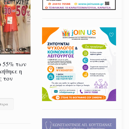
ο 55% των
νήθηκε η
ς τον
ότερα