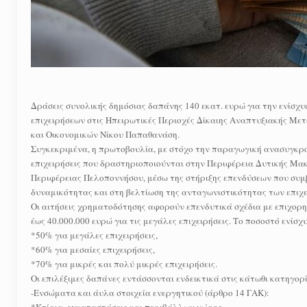
Δράσεις συνολικής δημόσιας δαπάνης 140 εκατ. ευρώ για την ενίσχ
επιχειρήσεων στις Ηπειρωτικές Περιοχές Δίκαιης Αναπτυξιακής Μ
και Οικονομικών Νίκου Παπαθανάση.
Συγκεκριμένα, η πρωτοβουλία, με στόχο την παραγωγική ανασυγκρό
επιχειρήσεις που δραστηριοποιούνται στην Περιφέρεια Δυτικής Μακ
Περιφέρειας Πελοποννήσου, μέσω της στήριξης επενδύσεων που συμ
δυναμικότητας και στη βελτίωση της ανταγωνιστικότητας των επιχ
Οι αιτήσεις χρηματοδότησης αφορούν επενδυτικά σχέδια με επιχορη
έως 40.000.000 ευρώ για τις μεγάλες επιχειρήσεις. Το ποσοστό ενίσχ
*50% για μεγάλες επιχειρήσεις,
*60% για μεσαίες επιχειρήσεις,
*70% για μικρές και πολύ μικρές επιχειρήσεις.
Οι επιλέξιμες δαπάνες εντάσσονται ενδεικτικά στις κάτωθι κατηγορί
-Ενσώματα και άυλα στοιχεία ενεργητικού (άρθρο 14 ΓΑΚ):
*Κτίρια, εγκαταστάσεις και περιβάλλων χώρος