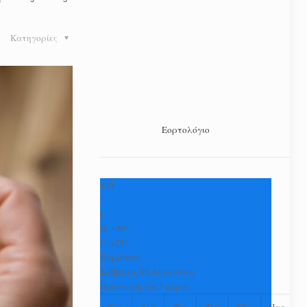
Κατηγορίες
Εορτολόγιο
+
35
°
C
H:
+
36°
L:
+
25°
Καρδίτσα
Σάββατο, 08 Αύγουστος
Πρόγνωση για 7 μέρες
Κυρ
Δευ
Τρι
Τετ
Πεμ
Παρ