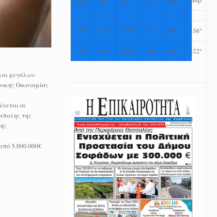
+
37°
+
38°
+
40°
+
41°
+
38°
+
36°
+
27°
+
25°
+
24°
+
24°
+
24°
+
22°
 και μεγάλων
νικής Οικονομίας
ύνεται σε
ρίπολης της
κής
από 5.000.000€