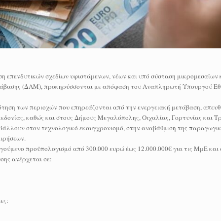
υση επενδυτικών σχεδίων υφιστάμενων, νέων και υπό σύσταση μικρομεσαίων
ετάβασης (ΔΑΜ), προκηρύσσονται με απόφαση του Αναπληρωτή Υπουργού Εθ
τηση των περιοχών που επηρεάζονται από την ενεργειακή μετάβαση, απευθ
εδονίας, καθώς και στους Δήμους Μεγαλόπολης, Οιχαλίας, Γορτυνίας και Τ
βάλλουν στον τεχνολογικό εκσυγχρονισμό, στην αναβάθμιση της παραγωγι
ειρήσεων.
γούμενο προϋπολογισμό από 300.000 ευρώ έως 12.000.000€ για τις ΜμΕ και 
υσης ανέρχεται σε:
ες: