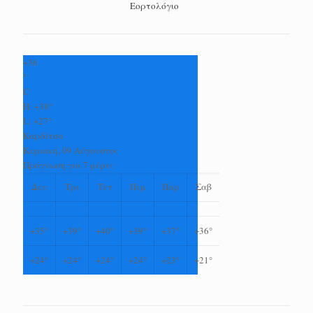
Εορτολόγιο
+
36
°
C
H:
+
38°
L:
+
27°
Καρδίτσα
Κυριακή, 09 Αύγουστος
Πρόγνωση για 7 μέρες
Δευ
Τρι
Τετ
Πεμ
Παρ
Σαβ
+
35°
+
39°
+
40°
+
39°
+
37°
+
36°
+
24°
+
24°
+
24°
+
24°
+
23°
+
21°