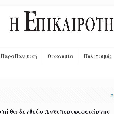
ΠαραΠολιτική
Οικονομία
Πολιτισμός
ρτή θα δεχθεί ο Αντιπεριφερειάρχης