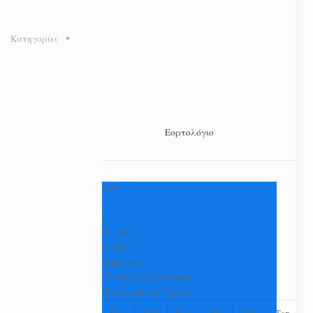
Κατηγορίες
Εορτολόγιο
+
35
°
C
H:
+
36°
L:
+
25°
Καρδίτσα
Πέμπτη, 06 Αύγουστος
Πρόγνωση για 7 μέρες
Παρ
Σαβ
Κυρ
Δευ
Τρι
Τετ