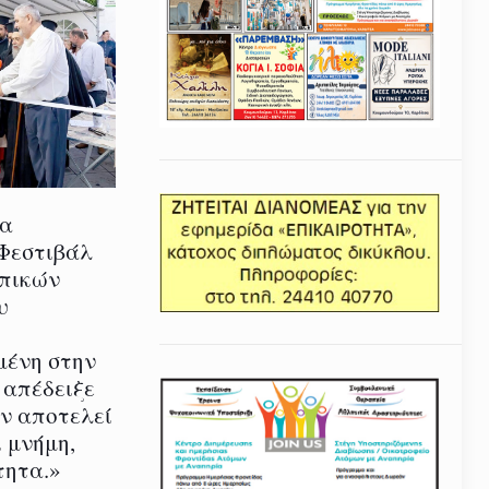
ία
 Φεστιβάλ
οπικών
υ
μένη στην
 απέδειξε
εν αποτελεί
 μνήμη,
τητα.»