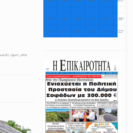
+
39°
+
40°
+
40°
+
37°
+
38°
+
38°
+
25°
+
27°
+
26°
+
25°
+
23°
+
22°
ωινές ώρες, στο