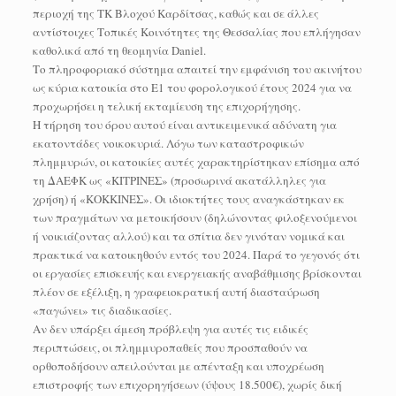
περιοχή της ΤΚ Βλοχού Καρδίτσας, καθώς και σε άλλες
αντίστοιχες Τοπικές Κοινότητες της Θεσσαλίας που επλήγησαν
καθολικά από τη θεομηνία Daniel.
Το πληροφοριακό σύστημα απαιτεί την εμφάνιση του ακινήτου
ως κύρια κατοικία στο Ε1 του φορολογικού έτους 2024 για να
προχωρήσει η τελική εκταμίευση της επιχορήγησης.
Η τήρηση του όρου αυτού είναι αντικειμενικά αδύνατη για
εκατοντάδες νοικοκυριά. Λόγω των καταστροφικών
πλημμυρών, οι κατοικίες αυτές χαρακτηρίστηκαν επίσημα από
τη ΔΑΕΦΚ ως «ΚΙΤΡΙΝΕΣ» (προσωρινά ακατάλληλες για
χρήση) ή «ΚΟΚΚΙΝΕΣ». Οι ιδιοκτήτες τους αναγκάστηκαν εκ
των πραγμάτων να μετοικήσουν (δηλώνοντας φιλοξενούμενοι
ή νοικιάζοντας αλλού) και τα σπίτια δεν γινόταν νομικά και
πρακτικά να κατοικηθούν εντός του 2024. Παρά το γεγονός ότι
οι εργασίες επισκευής και ενεργειακής αναβάθμισης βρίσκονται
πλέον σε εξέλιξη, η γραφειοκρατική αυτή διασταύρωση
«παγώνει» τις διαδικασίες.
Αν δεν υπάρξει άμεση πρόβλεψη για αυτές τις ειδικές
περιπτώσεις, οι πλημμυροπαθείς που προσπαθούν να
ορθοποδήσουν απειλούνται με απένταξη και υποχρέωση
επιστροφής των επιχορηγήσεων (ύψους 18.500€), χωρίς δική