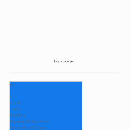
Εορτολόγιο
+
37
°
C
H:
+
38°
L:
+
27°
Καρδίτσα
Κυριακή, 09 Αύγουστος
Πρόγνωση για 7 μέρες