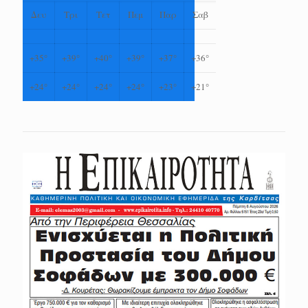
Δευ
Τρι
Τετ
Πεμ
Παρ
Σαβ
+
35°
+
39°
+
40°
+
39°
+
37°
+
36°
+
24°
+
24°
+
24°
+
24°
+
23°
+
21°