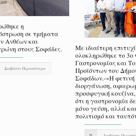
ρώθηκε η
όστρωση σε τμήματα
ν Ανθέων και
Με ιδιαίτερη επιτυχ
ρώνη στους Σοφάδες.
ολοκληρώθηκε το 3ο
Γαστρονομίας και Τ
Διαβάστε Περισσότερα
Προϊόντων του Δήμο
Σοφάδων.-«Η φετινή
διοργάνωση, αφιερω
προσφυγική κουζίνα,
ότι η γαστρονομία δ
μόνο γεύση, αλλά και
πολιτισμό και ταυτό
Διαβάστε Περισσ