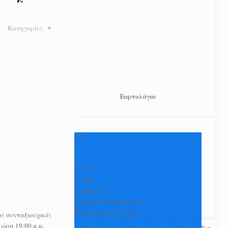
Κατηγορίες
Εορτολόγιο
+
35
°
C
H:
+
37°
L:
+
26°
Καρδίτσα
Πέμπτη, 06 Αύγουστος
Πρόγνωση για 7 μέρες
ς συνταξιουχικές
 ώρα 19:00 μ.μ.
Παρ
Σαβ
Κυρ
Δευ
Τρι
Τετ