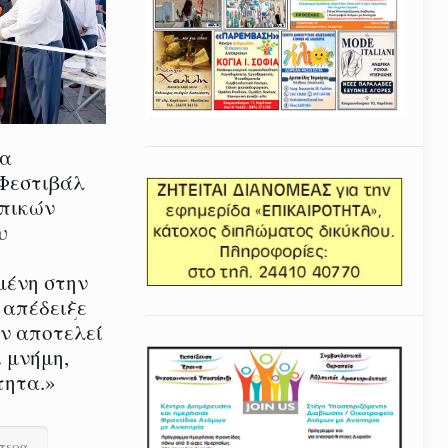
ία
 Φεστιβάλ
οπικών
υ
μένη στην
 απέδειξε
εν αποτελεί
 μνήμη,
τητα.»
ότερα