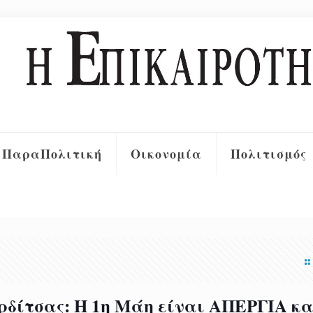
ΠαραΠολιτική
Οικονομία
Πολιτισμός
δίτσας: Η 1η Μάη είναι ΑΠΕΡΓΙΑ κα