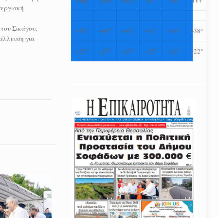
περγιακή
 του Σικάγου,
+
38°
+
40°
+
40°
+
37°
+
38°
+
38°
τάλλευση για
+
25°
+
25°
+
25°
+
25°
+
22°
+
22°