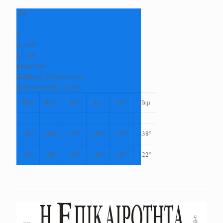
+
34
°
C
H:
+
39°
L:
+
25°
Καρδίτσα
Σάββατο, 08 Αύγουστος
Πρόγνωση για 7 μέρες
Παρ
Κυρ
Δευ
Τρι
Τετ
Πεμ
+
36°
+
40°
+
37°
+
38°
+
39°
+
38°
+
25°
+
28°
+
25°
+
24°
+
23°
+
22°