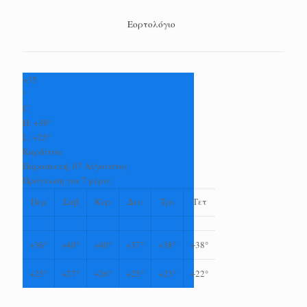
Εορτολόγιο
+
35
°
C
H:
+
39°
L:
+
25°
Καρδίτσα
Παρασκευή, 07 Αύγουστος
Πρόγνωση για 7 μέρες
Πεμ
Σαβ
Κυρ
Δευ
Τρι
Τετ
+
36°
+
40°
+
40°
+
37°
+
38°
+
38°
+
25°
+
27°
+
26°
+
25°
+
23°
+
22°