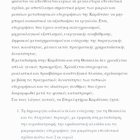
φαίνεται να απευθύνεται κυρίως σε μεγαλύτερα επενδυτικά
σχέδια, με αποτέλεσμα σημαντικό μέρος των μικρών και
μεσαίων μεταποιητικών επιχειρήσεων της Καρδίτσας να μην
μπορεί ουσιαστικά να αξιοποιήσει το εργαλείο. Έτσι,
επιχειρήσεις που έχουν ανάγκη εκσυγχρονισμού,
μηχανολογικού εξοπλισμού, ενεργειακής αναβάθμισης,
ψηφιακού μετασχηματισμού και ενίσχυσης της παραγωγικής
τους ικανότητας, μένουν εκτός πραγματικής χρηματοδοτικής
δυνατότητας.
Η μεταποίηση στην Καρδίτσα και στη Θεσσαλία δεν χρειάζεται
απλώς γενικές προκηρύξεις. Χρειάζεται στοχευμένο,
ρεαλιστικό και προσβάσιμο αναπτυξιακό πλαίσιο, σχεδιασμένο
με βάση τις πραγματικές δυνατότητες των τοπικών
επιχειρήσεων και τις ιδιαίτερες συνθήκες που έχουν
διαμορφωθεί μετά τις φυσικές καταστροφές.
Για τους λόγους αυτούς, το Επιμελητήριο Καρδίτσας ζητά:
Τη δημιουργία ειδικού κύκλου ενίσχυσης για τη Θεσσαλία
και τις πληγείσες περιοχές, με έμφαση στη μεταποίηση,
την αγροδιατροφή, την εφοδιαστική αλυσίδα και τις
μικρομεσαίες επιχειρήσεις για μικρότερα επενδυτικά
σχέδια (κάτω των 2 εκ ευρώ)