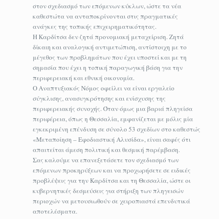
στον σχεδιασμό των επόμενων κύκλων, ώστε τα νέα
καθεστώτα να ανταποκρίνονται στις πραγματικές
ανάγκες της τοπικής επιχειρηματικότητας.
Η Καρδίτσα δεν ζητά προνομιακή μεταχείριση. Ζητά
δίκαιη και αναλογική αντιμετώπιση, αντίστοιχη με το
μέγεθος των προβλημάτων που έχει υποστεί και με τη
σημασία που έχει η τοπική παραγωγική βάση για την
περιφερειακή και εθνική οικονομία.
Ο Αναπτυξιακός Νόμος οφείλει να είναι εργαλείο
σύγκλισης, ανασυγκρότησης και ενίσχυσης της
περιφερειακής συνοχής. Όταν όμως μια βαριά πληγείσα
περιφέρεια, όπως η Θεσσαλία, εμφανίζεται με μόλις μία
εγκεκριμένη επένδυση σε σύνολο 53 σχεδίων στο καθεστώς
«Μεταποίηση – Εφοδιαστική Αλυσίδα», είναι σαφές ότι
απαιτείται άμεση πολιτική και θεσμική παρέμβαση.
Σας καλούμε να επανεξετάσετε τον σχεδιασμό των
επόμενων προκηρύξεων και να προχωρήσετε σε ειδικές
προβλέψεις για την Καρδίτσα και τη Θεσσαλία, ώστε οι
κυβερνητικές δεσμεύσεις για στήριξη των πληγεισών
περιοχών να μετουσιωθούν σε χειροπιαστά επενδυτικά
αποτελέσματα.