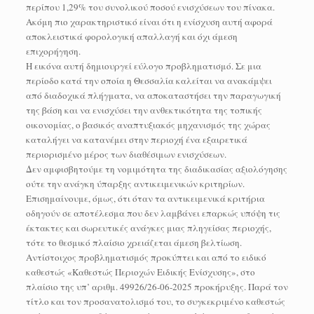
περίπου 1,29% του συνολικού ποσού ενισχύσεων του πίνακα.
Ακόμη πιο χαρακτηριστικό είναι ότι η ενίσχυση αυτή αφορά
αποκλειστικά φορολογική απαλλαγή και όχι άμεση
επιχορήγηση.
Η εικόνα αυτή δημιουργεί εύλογο προβληματισμό. Σε μια
περίοδο κατά την οποία η Θεσσαλία καλείται να ανακάμψει
από διαδοχικά πλήγματα, να αποκαταστήσει την παραγωγική
της βάση και να ενισχύσει την ανθεκτικότητα της τοπικής
οικονομίας, ο βασικός αναπτυξιακός μηχανισμός της χώρας
καταλήγει να κατανέμει στην περιοχή ένα εξαιρετικά
περιορισμένο μέρος των διαθέσιμων ενισχύσεων.
Δεν αμφισβητούμε τη νομιμότητα της διαδικασίας αξιολόγησης
ούτε την ανάγκη ύπαρξης αντικειμενικών κριτηρίων.
Επισημαίνουμε, όμως, ότι όταν τα αντικειμενικά κριτήρια
οδηγούν σε αποτέλεσμα που δεν λαμβάνει επαρκώς υπόψη τις
έκτακτες και σωρευτικές ανάγκες μιας πληγείσας περιοχής,
τότε το θεσμικό πλαίσιο χρειάζεται άμεση βελτίωση.
Αντίστοιχος προβληματισμός προκύπτει και από το ειδικό
καθεστώς «Καθεστώς Περιοχών Ειδικής Ενίσχυσης», στο
πλαίσιο της υπ’ αριθμ. 49926/26-06-2025 προκήρυξης. Παρά τον
τίτλο και τον προσανατολισμό του, το συγκεκριμένο καθεστώς