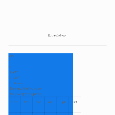
Εορτολόγιο
+
35
°
C
H:
+
37°
L:
+
26°
Καρδίτσα
Πέμπτη, 06 Αύγουστος
Πρόγνωση για 7 μέρες
Παρ
Σαβ
Κυρ
Δευ
Τρι
Τετ