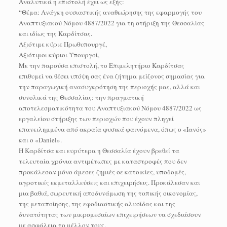
Αναλυτικά η επιστολή έχει ως εξής:
“Θέμα: Ανάγκη ουσιαστικής αναθεώρησης της εφαρμογής του
Αναπτυξιακού Νόμου 4887/2022 για τη στήριξη της Θεσσαλίας
και ιδίως της Καρδίτσας.
Αξιότιμε κύριε Πρωθυπουργέ,
Αξιότιμοι κύριοι Υπουργοί,
Με την παρούσα επιστολή, το Επιμελητήριο Καρδίτσας
επιθυμεί να θέσει υπόψη σας ένα ζήτημα μείζονος σημασίας για
την παραγωγική ανασυγκρότηση της περιοχής μας, αλλά και
συνολικά της Θεσσαλίας: την πραγματική
αποτελεσματικότητα του Αναπτυξιακού Νόμου 4887/2022 ως
εργαλείου στήριξης των περιοχών που έχουν πληγεί
επανειλημμένα από ακραία φυσικά φαινόμενα, όπως ο «Ιανός»
και ο «Daniel».
Η Καρδίτσα και ευρύτερα η Θεσσαλία έχουν βρεθεί τα
τελευταία χρόνια αντιμέτωπες με καταστροφές που δεν
προκάλεσαν μόνο άμεσες ζημιές σε κατοικίες, υποδομές,
αγροτικές εκμεταλλεύσεις και επιχειρήσεις. Προκάλεσαν και
μια βαθιά, σωρευτική αποδυνάμωση της τοπικής οικονομίας,
της μεταποίησης, της εφοδιαστικής αλυσίδας και της
δυνατότητας των μικρομεσαίων επιχειρήσεων να σχεδιάσουν
με ασφάλεια το μέλλον τους.