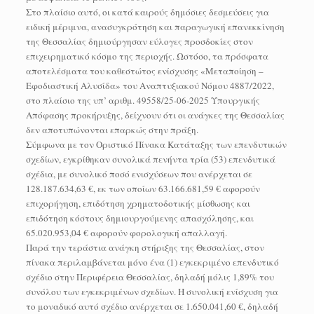
Στο πλαίσιο αυτό, οι κατά καιρούς δημόσιες δεσμεύσεις για
ειδική μέριμνα, ανασυγκρότηση και παραγωγική επανεκκίνηση
της Θεσσαλίας δημιούργησαν εύλογες προσδοκίες στον
επιχειρηματικό κόσμο της περιοχής. Ωστόσο, τα πρόσφατα
αποτελέσματα του καθεστώτος ενίσχυσης «Μεταποίηση –
Εφοδιαστική Αλυσίδα» του Αναπτυξιακού Νόμου 4887/2022,
στο πλαίσιο της υπ’ αριθμ. 49558/25-06-2025 Υπουργικής
Απόφασης προκήρυξης, δείχνουν ότι οι ανάγκες της Θεσσαλίας
δεν αποτυπώνονται επαρκώς στην πράξη.
Σύμφωνα με τον Οριστικό Πίνακα Κατάταξης των επενδυτικών
σχεδίων, εγκρίθηκαν συνολικά πενήντα τρία (53) επενδυτικά
σχέδια, με συνολικό ποσό ενισχύσεων που ανέρχεται σε
128.187.634,63 €, εκ των οποίων 63.166.681,59 € αφορούν
επιχορήγηση, επιδότηση χρηματοδοτικής μίσθωσης και
επιδότηση κόστους δημιουργούμενης απασχόλησης, και
65.020.953,04 € αφορούν φορολογική απαλλαγή.
Παρά την τεράστια ανάγκη στήριξης της Θεσσαλίας, στον
πίνακα περιλαμβάνεται μόνο ένα (1) εγκεκριμένο επενδυτικό
σχέδιο στην Περιφέρεια Θεσσαλίας, δηλαδή μόλις 1,89% του
συνόλου των εγκεκριμένων σχεδίων. Η συνολική ενίσχυση για
το μοναδικό αυτό σχέδιο ανέρχεται σε 1.650.041,60 €, δηλαδή