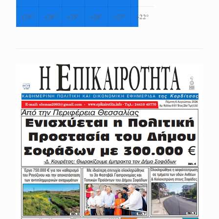
+
25°
+
28°
+
25°
+
24°
+
23°
+
22°