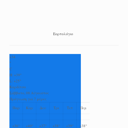
Εορτολόγιο
+
34
°
C
H:
+
39°
L:
+
25°
Καρδίτσα
Σάββατο, 08 Αύγουστος
Πρόγνωση για 7 μέρες
Παρ
Κυρ
Δευ
Τρι
Τετ
Πεμ
+
36°
+
40°
+
37°
+
38°
+
39°
+
38°