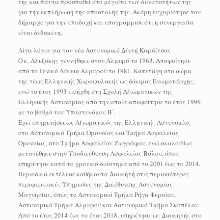
της και πάντα προσπαθεί στο μέγιστο των δυνατοτήτων της
για την εκπλήρωση της αποστολής της. Ακόμη ευχαρίστησε τον
δήμαρχο για την υποδοχή και υπογράμμισε ότι η συνεργασία
είναι δεδομένη.
Λίγα λόγια για τον νέο Αστυνομικό Δ/ντή Καρδίτσας
Ο κ. Αλεξάκης γεννήθηκε στον Αλμυρό το 1963. Αποφοίτησε
από το Γενικό Λύκειο Αλμυρού το 1981. Κατετάγη στο σώμα
της τέως Ελληνικής Χωροφυλακής ως δόκιμος Ενωμοτάρχης,
ενώ το έτος 1993 εισήχθη στη Σχολή Αξιωματικών της
Ελληνικής Αστυνομίας από την οποία αποφοίτησε το έτος 1996
με το βαθμό του Υπαστυνόμου Β΄.
Έχει υπηρετήσει ως Αξιωματικός της Ελληνικής Αστυνομίας
στο Αστυνομικό Τμήμα Ομονοίας και Τμήμα Ασφαλείας
Ομονοίας, στο Τμήμα Ασφαλείας Ζωγράφου, ενώ ακολούθως
μετατέθηκε στην Υποδιεύθυνση Ασφαλείας Βόλου, όπου
υπηρέτησε κατά το χρονικό διάστημα από το 2001 έως το 2014.
Περιοδικά εκτέλεσε καθήκοντα Διοικητή στις περισσότερες
περιφερειακές Υπηρεσίες της Διεύθυνσης Αστυνομίας
Μαγνησίας, όπως το Αστυνομικό Τμήμα Ρήγα Φεραίου,
Αστυνομικό Τμήμα Αλμυρού και Αστυνομικό Τμήμα Σκοπέλου.
Από το έτος 2014 έως το έτος 2018, υπηρέτησε ως Διοικητής στο