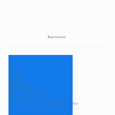
Εορτολόγιο
+
36
°
C
H:
+
38°
L:
+
26°
Καρδίτσα
Σάββατο, 08 Αύγουστος
Πρόγνωση για 7 μέρες
Κυρ
Δευ
Τρι
Τετ
Πεμ
Παρ