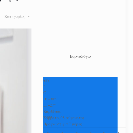
Κατηγορίες
Εορτολόγιο
+
37
°
C
H:
+
38°
L:
+
27°
Καρδίτσα
Σάββατο, 08 Αύγουστος
Πρόγνωση για 7 μέρες
Κυρ
Δευ
Τρι
Τετ
Πεμ
Παρ