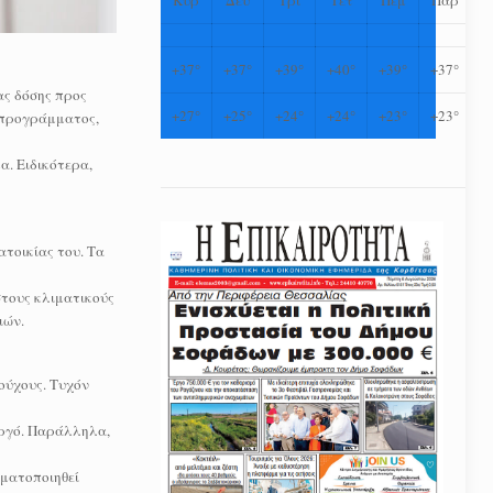
+
37°
+
37°
+
39°
+
40°
+
39°
+
37°
ας δόσης προς
+
27°
+
25°
+
24°
+
24°
+
23°
+
23°
υ προγράμματος,
. Ειδικότερα,
ατοικίας του. Τα
στους κλιματικούς
ιών.
ούχους. Τυχόν
εργό. Παράλληλα,
γματοποιηθεί