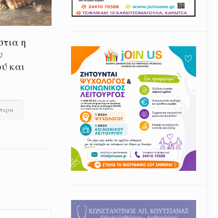
στια η
ν
ύ και
ότερα