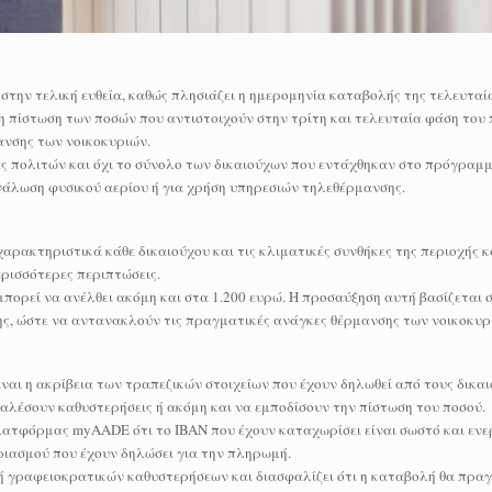
στην τελική ευθεία, καθώς πλησιάζει η ημερομηνία καταβολής της τελευταί
ί η πίστωση των ποσών που αντιστοιχούν στην τρίτη και τελευταία φάση το
ανσης των νοικοκυριών.
 πολιτών και όχι το σύνολο των δικαιούχων που εντάχθηκαν στο πρόγραμμα
νάλωση φυσικού αερίου ή για χρήση υπηρεσιών τηλεθέρμανσης.
αρακτηριστικά κάθε δικαιούχου και τις κλιματικές συνθήκες της περιοχής κ
ερισσότερες περιπτώσεις.
 μπορεί να ανέλθει ακόμη και στα 1.200 ευρώ. Η προσαύξηση αυτή βασίζεται 
ης, ώστε να αντανακλούν τις πραγματικές ανάγκες θέρμανσης των νοικοκυρ
ναι η ακρίβεια των τραπεζικών στοιχείων που έχουν δηλωθεί από τους δικαι
αλέσουν καθυστερήσεις ή ακόμη και να εμποδίσουν την πίστωση του ποσού.
 πλατφόρμας myAADE ότι το IBAN που έχουν καταχωρίσει είναι σωστό και εν
αριασμού που έχουν δηλώσει για την πληρωμή.
γή γραφειοκρατικών καθυστερήσεων και διασφαλίζει ότι η καταβολή θα πρα