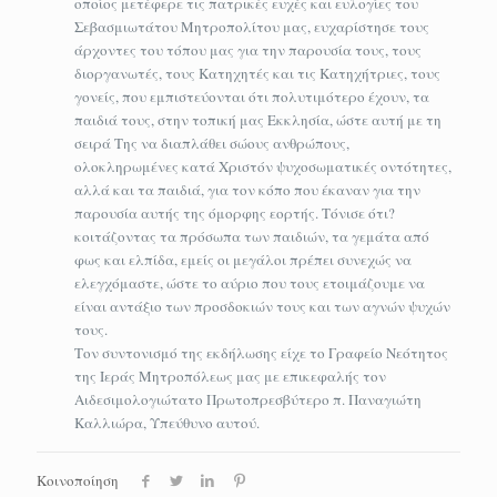
οποίος μετέφερε τις πατρικές ευχές και ευλογίες του
Σεβασμιωτάτου Μητροπολίτου μας, ευχαρίστησε τους
άρχοντες του τόπου μας για την παρουσία τους, τους
διοργανωτές, τους Κατηχητές και τις Κατηχήτριες, τους
γονείς, που εμπιστεύονται ότι πολυτιμότερο έχουν, τα
παιδιά τους, στην τοπική μας Εκκλησία, ώστε αυτή με τη
σειρά Της να διαπλάθει σώους ανθρώπους,
ολοκληρωμένες κατά Χριστόν ψυχοσωματικές οντότητες,
αλλά και τα παιδιά, για τον κόπο που έκαναν για την
παρουσία αυτής της όμορφης εορτής. Τόνισε ότι?
κοιτάζοντας τα πρόσωπα των παιδιών, τα γεμάτα από
φως και ελπίδα, εμείς οι μεγάλοι πρέπει συνεχώς να
ελεγχόμαστε, ώστε το αύριο που τους ετοιμάζουμε να
είναι αντάξιο των προσδοκιών τους και των αγνών ψυχών
τους.
Τον συντονισμό της εκδήλωσης είχε το Γραφείο Νεότητος
της Ιεράς Μητροπόλεως μας με επικεφαλής τον
Αιδεσιμολογιώτατο Πρωτοπρεσβύτερο π. Παναγιώτη
Καλλιώρα, Υπεύθυνο αυτού.
Κοινοποίηση