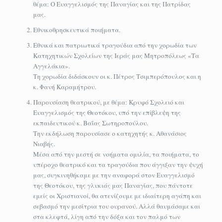
θέμα: Ο Ευαγγελισμός της Παναγίας και της Πατρίδας
μας.
Εθνικοθρησκευτικά ποιήματα.
Εθνικά και πατριωτικά τραγούδια από την χορωδία των
Κατηχητικών Σχολείων της Ιεράς μας Μητροπόλεως «Τα
Αγγελάκια».
Τη χορωδία διδάσκουν οι κ. Πέτρος Τσιμπερόπουλος και η
κ. Φανή Καραμήτρου.
Παρουσίαση θεατρικού, με θέμα: Κρυφό Σχολειό και
Ευαγγελισμός της Θεοτόκου, υπό την επίβλεψη της
εκπαιδευτικού κ. Βαΐας Σωτηροπούλου.
Την εκδήλωση παρουσίασε ο κατηχητής κ. Αθανάσιος
Νιαβής.
Μέσα από την μεστή σε νοήματα ομιλία, τα ποιήματα, το
υπέροχο θεατρικό και τα τραγούδια που άγγιξαν την ψυχή
μας, συγκινηθήκαμε με την αναφορά στον Ευαγγελισμό
της Θεοτόκου, της γλυκιάς μας Παναγίας, που πάντοτε
εμείς οι Χριστιανοί, θα ατενίζουμε με ιδιαίτερη αγάπη και
σεβασμό την μεσίτρια του ουρανού. Αλλά θαυμάσαμε και
στα κλεφτά, λίγη από την δόξα και τον παλμό των