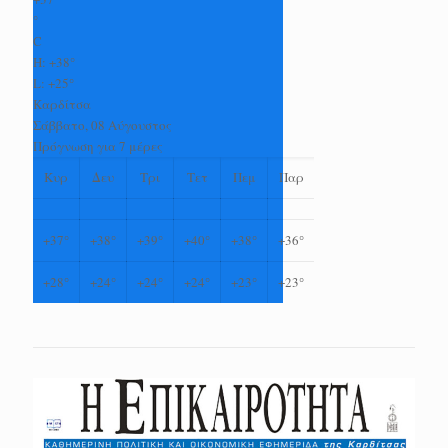
°
C
H:
+
38°
L:
+
25°
Καρδίτσα
Σάββατο, 08 Αύγουστος
Πρόγνωση για 7 μέρες
Κυρ
Δευ
Τρι
Τετ
Πεμ
Παρ
+
37°
+
38°
+
39°
+
40°
+
38°
+
36°
+
28°
+
24°
+
24°
+
24°
+
23°
+
23°