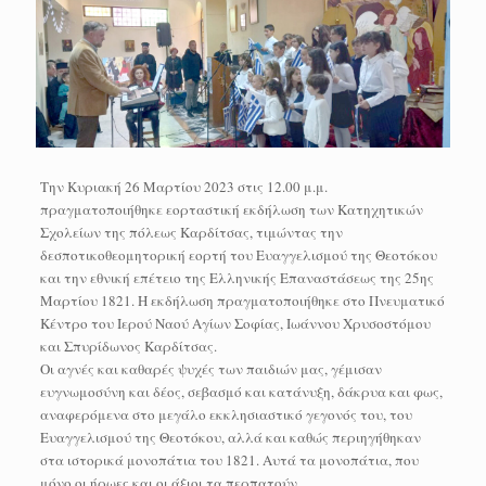
Την Κυριακή 26 Μαρτίου 2023 στις 12.00 μ.μ.
πραγματοποιήθηκε εορταστική εκδήλωση των Κατηχητικών
Σχολείων της πόλεως Καρδίτσας, τιμώντας την
δεσποτικοθεομητορική εορτή του Ευαγγελισμού της Θεοτόκου
και την εθνική επέτειο της Ελληνικής Επαναστάσεως της 25ης
Μαρτίου 1821. Η εκδήλωση πραγματοποιήθηκε στο Πνευματικό
Κέντρο του Ιερού Ναού Αγίων Σοφίας, Ιωάννου Χρυσοστόμου
και Σπυρίδωνος Καρδίτσας.
Οι αγνές και καθαρές ψυχές των παιδιών μας, γέμισαν
ευγνωμοσύνη και δέος, σεβασμό και κατάνυξη, δάκρυα και φως,
αναφερόμενα στο μεγάλο εκκλησιαστικό γεγονός του, του
Ευαγγελισμού της Θεοτόκου, αλλά και καθώς περιηγήθηκαν
στα ιστορικά μονοπάτια του 1821. Αυτά τα μονοπάτια, που
μόνο οι ήρωες και οι άξιοι τα περπατούν.