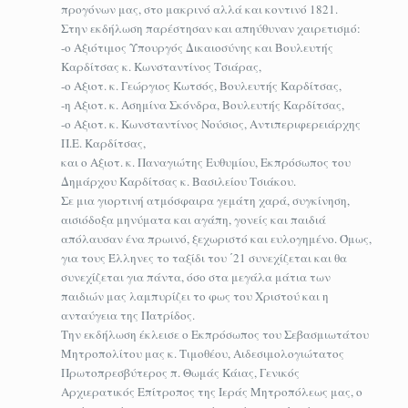
προγόνων μας, στο μακρινό αλλά και κοντινό 1821.
Στην εκδήλωση παρέστησαν και απηύθυναν χαιρετισμό:
-o Αξιότιμος Υπουργός Δικαιοσύνης και Βουλευτής
Καρδίτσας κ. Κωνσταντίνος Τσιάρας,
-ο Αξιοτ. κ. Γεώργιος Κωτσός, Βουλευτής Καρδίτσας,
-η Αξιοτ. κ. Ασημίνα Σκόνδρα, Βουλευτής Καρδίτσας,
-ο Αξιοτ. κ. Κωνσταντίνος Νούσιος, Αντιπεριφερειάρχης
Π.Ε. Καρδίτσας,
και ο Αξιοτ. κ. Παναγιώτης Ευθυμίου, Εκπρόσωπος του
Δημάρχου Καρδίτσας κ. Βασιλείου Τσιάκου.
Σε μια γιορτινή ατμόσφαιρα γεμάτη χαρά, συγκίνηση,
αισιόδοξα μηνύματα και αγάπη, γονείς και παιδιά
απόλαυσαν ένα πρωινό, ξεχωριστό και ευλογημένο. Όμως,
για τους Έλληνες το ταξίδι του ΄21 συνεχίζεται και θα
συνεχίζεται για πάντα, όσο στα μεγάλα μάτια των
παιδιών μας λαμπυρίζει το φως του Χριστού και η
ανταύγεια της Πατρίδος.
Την εκδήλωση έκλεισε ο Εκπρόσωπος του Σεβασμιωτάτου
Μητροπολίτου μας κ. Τιμοθέου, Αιδεσιμολογιώτατος
Πρωτοπρεσβύτερος π. Θωμάς Κάιας, Γενικός
Αρχιερατικός Επίτροπος της Ιεράς Μητροπόλεως μας, ο