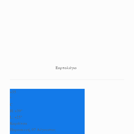
Εορτολόγιο
+
35
°
C
H:
+
39°
L:
+
25°
Καρδίτσα
Παρασκευή, 07 Αύγουστος