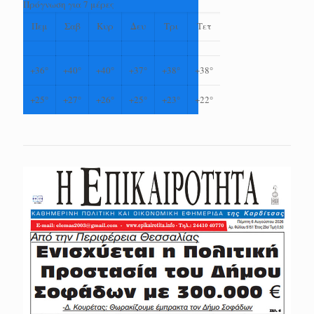
Πρόγνωση για 7 μέρες
Πεμ
Σαβ
Κυρ
Δευ
Τρι
Τετ
+
36°
+
40°
+
40°
+
37°
+
38°
+
38°
+
25°
+
27°
+
26°
+
25°
+
23°
+
22°