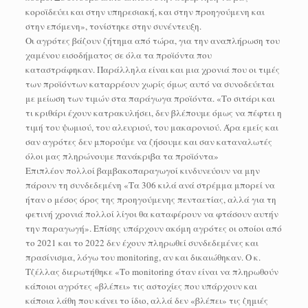
κοροϊδεύει και στην υπηρεσιακή, και στην προηγούμενη και
στην επόμενη», τονίστηκε στην συνέντευξη.
Οι αγρότες βάζουν ζήτημα από τώρα, για την αναπλήρωση του
χαμένου εισοδήματος σε όλα τα προϊόντα που
καταστράφηκαν. Παράλληλα είναι και μια χρονιά που οι τιμές
των προϊόντων καταρρέουν χωρίς όμως αυτό να συνοδεύεται
με μείωση των τιμών στα παράγωγα προϊόντα. «Το σιτάρι και
τι κριθάρι έχουν κατρακυλήσει, δεν βλέπουμε όμως να πέφτει η
τιμή του ψωμιού, του αλευριού, του μακαρονιού. Άρα εμείς και
σαν αγρότες δεν μπορούμε να ζήσουμε και σαν καταναλωτές
όλοι μας πληρώνουμε πανάκριβα τα προϊόντα»
Επιπλέον πολλοί βαμβακοπαραγωγοί κινδυνεύουν να μην
πάρουν τη συνδεδεμένη «Τα 306 κιλά ανά στρέμμα μπορεί να
ήταν ο μέσος όρος της προηγούμενης πενταετίας, αλλά για τη
φετινή χρονιά πολλοί λίγοι θα καταφέρουν να φτάσουν αυτήν
την παραγωγή». Επίσης υπάρχουν ακόμη αγρότες οι οποίοι από
το 2021 και το 2022 δεν έχουν πληρωθεί συνδεδεμένες και
πρασίνισμα, λόγω του monitoring, αν και δικαιώθηκαν. Ο κ.
Τζέλλας διερωτήθηκε «Το monitoring όταν είναι να πληρωθούν
κάποιοι αγρότες «βλέπει» τις αστοχίες που υπάρχουν και
κάποια λάθη που κάνει το ίδιο, αλλά δεν «βλέπει» τις ζημιές