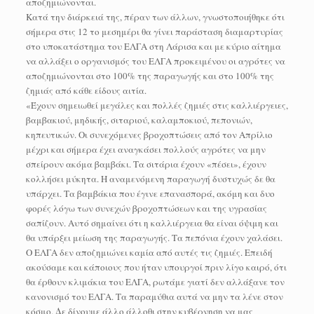
αποζημιώνονται.
Κατά την διάρκειά της, πέραν των άλλων, γνωστοποιήθηκε ότι
σήμερα στις 12 το μεσημέρι θα γίνει παράσταση διαμαρτυρίας
στο υποκατάστημα του ΕΛΓΑ στη Λάρισα και με κύριο αίτημα
να αλλάξει ο οργανισμός του ΕΛΓΑ προκειμένου οι αγρότες να
αποζημιώνονται στο 100% της παραγωγής και στο 100% της
ζημιάς από κάθε είδους αιτία.
«Έχουν σημειωθεί μεγάλες και πολλές ζημιές στις καλλιέργειες,
βαμβακιού, μηδικής, σιταριού, καλαμποκιού, πεπονιών,
κηπευτικών. Οι συνεχόμενες βροχοπτώσεις από τον Απρίλιο
μέχρι και σήμερα έχει αναγκάσει πολλούς αγρότες να μην
σπείρουν ακόμα βαμβάκι. Τα σιτάρια έχουν «πέσει», έχουν
κολλήσει μύκητα. Η αναμενόμενη παραγωγή δυστυχώς δε θα
υπάρχει. Τα βαμβάκια που έγινε επανασπορά, ακόμη και δυο
φορές λόγω των συνεχών βροχοπτώσεων και της υγρασίας
σαπίζουν. Αυτό σημαίνει ότι η καλλιέργεια θα είναι όψιμη και
θα υπάρξει μείωση της παραγωγής. Τα πεπόνια έχουν χαλάσει.
Ο ΕΛΓΑ δεν αποζημιώνει καμία από αυτές τις ζημιές. Επειδή
ακούσαμε και κάποιους που ήταν υπουργοί πριν λίγο καιρό, ότι
θα έρθουν κλιμάκια του ΕΛΓΑ, ρωτάμε γιατί δεν αλλάξανε τον
κανονισμό του ΕΛΓΑ. Τα παραμύθια αυτά να μην τα λένε στον
κόσμο. Δε δίνουμε άλλο άλλοθι στην κυβέρνηση να μας