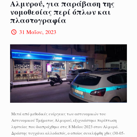
Αλμυρού, για παράβαση της
νομοθεσίας περί όπλων και
πλαστογραφία
31 Μαΐου, 2023
Μετά από μεθοδικές ενέργειες των αστυνομικών του
Αστυνομικού Τμήματος Αλμυρού, εξιχνιάστηκε περίπτωση
ληστείας που διαπράχθηκε στις 8 Μαΐου 2023 στον Αλμυρό.
Δράστης τυγχάνει αλλοδαπός, ο οποίος συνελήφθη χθες (30-05-