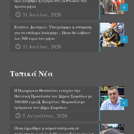
Πώς κινήθηκε η αγορά στις εκπτώσεις τον
πρώτο μήνα
0
31 Ιουλίου, 2026
Ένοπλες Δυνάμεις: Υπογράφηκε η απόφαση
για το επίδομα διοίκησης – Ποιοι θα λάβουν
έως 500 ευρώ τον μήνα
0
31 Ιουλίου, 2026
Τοπικά Νέα
Η Περιφέρεια Θεσσαλίας ενισχύει την
Πολιτική Προστασία του Δήμου Σοφάδων με
300.000 ευρώΔ. Κουρέτας: Θωρακίζουμε
0
έμπρακτα τον Δήμο Σοφάδων
5 Αυγούστου, 2026
Ολοκληρώθηκε η ασφαλτόστρωση σε
τμήματα των οδών Ανθέων και Κολοκοτρώνη