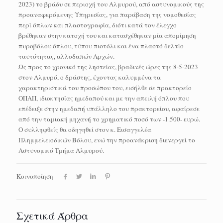
2023) το βράδυ σε περιοχή του Αλμυρού, από αστυνομικούς της
προαναφερόμενης Υπηρεσίας, για παράβαση της νομοθεσίας
περί όπλων και πλαστογραφία, διότι κατά τον έλεγχο
βρέθηκαν στην κατοχή του και κατασχέθηκαν μία απομίμηση
πυροβόλου όπλου, τύπου πιστόλι και ένα πλαστό δελτίο
ταυτότητας, αλλοδαπών Αρχών.
Ως προς το χρονικό της ληστείας, βραδινές ώρες της 8-5-2023
στον Αλμυρό, ο δράστης, έχοντας καλυμμένα τα
χαρακτηριστικά του προσώπου του, εισήλθε σε πρακτορείο
ΟΠΑΠ, ιδιοκτησίας ημεδαπού και με την απειλή όπλου που
επέδειξε στην ημεδαπή υπάλληλο του πρακτορείου, αφαίρεσε
από την ταμιακή μηχανή το χρηματικό ποσό των -1.500- ευρώ.
Ο συλληφθείς θα οδηγηθεί στον κ. Εισαγγελέα
Πλημμελειοδικών Βόλου, ενώ την προανάκριση διενεργεί το
Αστυνομικό Τμήμα Αλμυρού.
Κοινοποίηση
Σχετικά Άρθρα