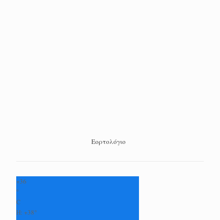
Εορτολόγιο
+
36
°
C
H:
+
38°