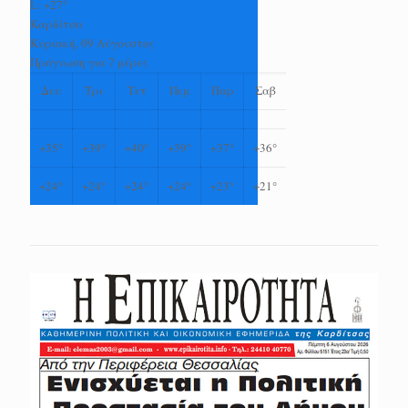
L:
+
27°
Καρδίτσα
Κυριακή, 09 Αύγουστος
Πρόγνωση για 7 μέρες
Δευ
Τρι
Τετ
Πεμ
Παρ
Σαβ
+
35°
+
39°
+
40°
+
39°
+
37°
+
36°
+
24°
+
24°
+
24°
+
24°
+
23°
+
21°