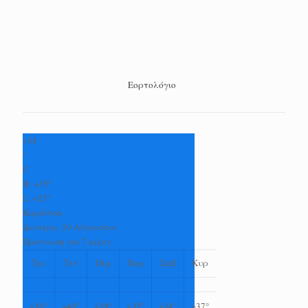
Εορτολόγιο
+
34
°
C
H:
+
35°
L:
+
25°
Καρδίτσα
Δευτέρα, 10 Αύγουστος
Πρόγνωση για 7 μέρες
Τρι
Τετ
Πεμ
Παρ
Σαβ
Κυρ
+
36°
+
40°
+
39°
+
35°
+
34°
+
37°