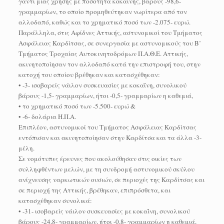
γάντι μίας χρήσης με ποσότητα κοκαΐνης, βάρους -98,6-
γραμμαρίων, το οποίο προμηθεύτηκαν νωρίτερα από τον
αλλοδαπό, καθώς και το χρηματικό ποσό των -2.075- ευρώ.
Παράλληλα, στις Αφίδνες Αττικής, αστυνομικοί του Τμήματος
Ασφάλειας Καρδίτσας, σε συνεργασία με αστυνομικούς του Β’
Τμήματος Τροχαίας Αυτοκινητοδρόμων Π.Α.Θ.Ε. Αττικής,
ακινητοποίησαν τον αλλοδαπό κατά την επιστροφή του, στην
κατοχή του οποίου βρέθηκαν και κατασχέθηκαν:
• -3- ισοβαρείς νάιλον συσκευασίες με κοκαΐνη, συνολικού
βάρους -1,5- γραμμαρίων, ήτοι -0,5- γραμμαρίων η καθεμιά,
• το χρηματικό ποσό των -5.500- ευρώ &
• -6- δολάρια Η.Π.Α.
Επιπλέον, αστυνομικοί του Τμήματος Ασφάλειας Καρδίτσας
εντόπισαν και ακινητοποίησαν στην Καρδίτσα και τα άλλα -3-
μέλη.
Σε νομότυπες έρευνες που ακολούθησαν στις οικίες των
συλληφθέντων μελών, με τη συνδρομή αστυνομικού σκύλου
ανίχνευσης ναρκωτικών ουσιών, σε περιοχές της Καρδίτσας και
σε περιοχή της Αττικής, βρέθηκαν, επιπρόσθετα, και
κατασχέθηκαν συνολικά:
• -31- ισοβαρείς νάιλον συσκευασίες με κοκαΐνη, συνολικού
βάρους -24,8- γραμμαρίων, ήτοι -0,8- γραμμαρίων η καθεμιά,