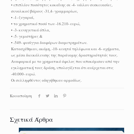
• επιπλέον ποσότητες κοκαΐνης σε -4- νάιλον συσκευασίες,
συνολικού βάρους -31,4- γραμμαρίων,
• -1- ζυγαριά,
• το χρηματικό ποσό των -16.210- ευρώ,
• -3- κυνηγετικά όπλα,
• -5- γεμιστήρες &
• -549- φυσίγγια διαφόρων διαμετρημάτων.
Κατασχέθηκαν, ακόμη, -10- κινητά τηλέφωνα και -6- οχήματα,
ως μέσα διευκόλυνσης της παράνομης δραστηριότητάς τους.
Αναφορικά με το χρηματικό όφελος που αποκόμισαν από την
εγκληματική τους δράση, υπολογίζεται ότι ανέρχεται στις
-40.000- ευρώ.
Οι συλληφθέντες οδηγήθηκαν αρμοδίως.
Κοινοποίηση
Σχετικά Άρθρα