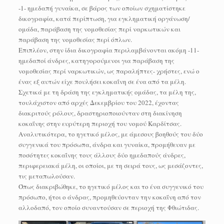
-1- ημεδαπή γυναίκα, σε βάρος των οποίων σχηματίστηκε
δικογραφία, κατά περίπτωση, για εγκληματική οργάνωση/
ομάδα, παράβαση της νομοθεσίας περί ναρκωτικών και
παράβαση της νομοθεσίας περί όπλων.
Επιπλέον, στην ίδια δικογραφία περιλαμβάνονται ακόμη -11-
ημεδαποί άνδρες, κατηγορούμενοι για παράβαση της
νομοθεσίας περί ναρκωτικών, ως παραλήπτες- χρήστες, ενώ ο
ένας εξ αυτών είχε πουλήσει κοκαΐνη σε ένα από τα μέλη.
Σχετικά με τη δράση της εγκληματικής ομάδας, τα μέλη της,
τουλάχιστον από αρχές Δεκεμβρίου του 2022, έχοντας
διακριτούς ρόλους, δραστηριοποιούνταν στη διακίνηση
κοκαΐνης στην ευρύτερη περιοχή του νομού Καρδίτσας.
Αναλυτικότερα, το ηγετικό μέλος, με άμεσους βοηθούς του δύο
συγγενικά του πρόσωπα, άνδρα και γυναίκα, προμήθευαν με
ποσότητες κοκαΐνης τους άλλους δύο ημεδαπούς άνδρες,
περιφερειακά μέλη, οι οποίοι, με τη σειρά τους, ως μεσάζοντες,
τις μεταπωλούσαν.
Όπως διακριβώθηκε, το ηγετικό μέλος και το ένα συγγενικό του
πρόσωπο, ήτοι ο άνδρας, προμηθεύονταν την κοκαΐνη από τον
αλλοδαπό, τον οποίο συναντούσαν σε περιοχή της Φθιώτιδας.