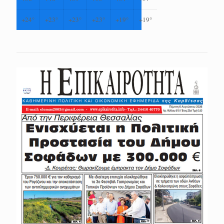
+
24°
+
23°
+
23°
+
23°
+
19°
+
19°