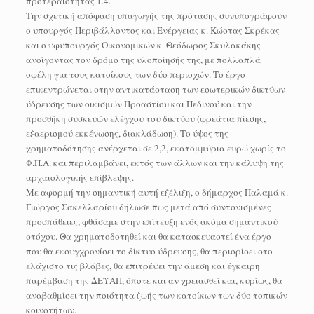
προτεραιότητας 1.4.
Την σχετική απόφαση υπαγωγής της πρότασης συνυπογράφουν
ο υπουργός Περιβάλλοντος και Ενέργειας κ. Κώστας Σκρέκας
και ο υφυπουργός Οικονομικών κ. Θεόδωρος Σκυλακάκης
ανοίγοντας τον δρόμο της υλοποίησής της, με πολλαπλά
οφέλη για τους κατοίκους των δύο περιοχών. Το έργο
επικεντρώνεται στην αντικατάσταση των εσωτερικών δικτύων
ύδρευσης των οικισμών Προαστίου και Πεδινού και την
προσθήκη συσκευών ελέγχου του δικτύου (φρεάτια πίεσης,
εξαερισμού εκκένωσης, διακλάδωση). Το ύψος της
χρηματοδότησης ανέρχεται σε 2,2, εκατομμύρια ευρώ χωρίς το
Φ.Π.Α. και περιλαμβάνει, εκτός των άλλων και την κάλυψη της
αρχαιολογικής επίβλεψης.
Με αφορμή την σημαντική αυτή εξέλιξη, ο δήμαρχος Παλαμά κ.
Γιώργος Σακελλαρίου δήλωσε πως μετά από συντονισμένες
προσπάθειες, φθάσαμε στην επίτευξη ενός ακόμα σημαντικού
στόχου. Θα χρηματοδοτηθεί και θα κατασκευαστεί ένα έργο
που θα εκσυγχρονίσει το δίκτυο ύδρευσης, θα περιορίσει στο
ελάχιστο τις βλάβες, θα επιτρέψει την άμεση και έγκαιρη
παρέμβαση της ΔΕΥΑΠ, όποτε και αν χρειασθεί και, κυρίως, θα
αναβαθμίσει την ποιότητα ζωής των κατοίκων των δύο τοπικών
κοινοτήτων.