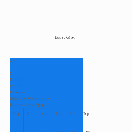
Εορτολόγιο
+
34
°
C
H:
+
39°
L:
+
25°
Καρδίτσα
Σάββατο, 08 Αύγουστος
Πρόγνωση για 7 μέρες
Παρ
Κυρ
Δευ
Τρι
Τετ
Πεμ