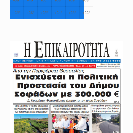
+
36°
+
40°
+
37°
+
38°
+
39°
+
38°
+
25°
+
28°
+
25°
+
24°
+
23°
+
22°