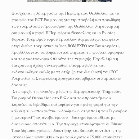
Ενισχύεται η συνεργασία της Περιφέρειας Θεσσαλίας με το
γραφείο του ΕΟΤ Ρουμανίας για την προβολή και προώθηση
των τουριστικών προορισμών της Θεσσαλίας στη δυναμική
ρουμανική αγορά. Η Περιφέρεια Θεσσαλίας και ο Ενιαίος
Φορέας Τουρισμού νομού Τρικάλων συμμετείχαν και φέτος
στην διεθνή τουριστική έκθεση ROMEXPO στο Βουκουρέστι,
προβάλλοντας τα θρησκευτικά μνημεία, τις φυσικές ομορφιές
και τον γαστρονομικό πλούτο της περιοχής. Παράλληλα η
διαχρονική σχέση συνεργασίας επισφραγίσθηκε και
ενδυναμώθηκε καθώς με τη στήριξη του διευθυντή του ΕΟΤ
Ρουμανίας κ. Σταφυλάκη πραγματοποιήθηκαν οι παρακάτω
δράσεις:
-Στις αρχές της άνοιξης, μέσω της Περιφερειακής Υπηρεσίας
Τουρισμού Θεσσαλίας στο Βόλο και τον προϊστάμενο κ.
Σαρούκο εκδηλώθηκε ενδιαφέρον για πρώτη φορά για την
κάλυψη των αποκριάτικων δρώμενων στην πόλη του Τυρνάβου
(“μπουρανί”) ως αναβιούμενου – διατηρούμενο εθίμου με
διονυσιακό αποτύπωμα. Την περιοχή επισκέφτηκαν οι Eduard
Tone (δημοσιογράφος, ιδιοκτήτης και βασικός συντάκτης της
ιστοσελίδας www.tuktuk.ro με τουλάχιστον 75.000 επισκέπτες