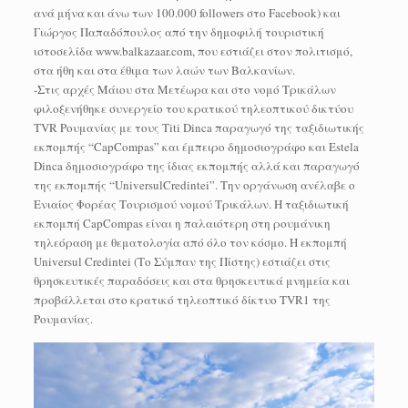
ανά μήνα και άνω των 100.000 followers στο Facebook) και
Γιώργος Παπαδόπουλος από την δημοφιλή τουριστική
ιστοσελίδα www.balkazaar.com, που εστιάζει στον πολιτισμό,
στα ήθη και στα έθιμα των λαών των Βαλκανίων.
-Στις αρχές Μάιου στα Μετέωρα και στο νομό Τρικάλων
φιλοξενήθηκε συνεργείο του κρατικού τηλεοπτικού δικτύου
TVR Ρουμανίας με τους Titi Dinca παραγωγό της ταξιδιωτικής
εκπομπής “CapCompas” και έμπειρο δημοσιογράφο και Estela
Dinca δημοσιογράφο της ίδιας εκπομπής αλλά και παραγωγό
της εκπομπής “UniversulCredintei”. Την οργάνωση ανέλαβε ο
Ενιαίος Φορέας Τουρισμού νομού Τρικάλων. Η ταξιδιωτική
εκπομπή CapCompas είναι η παλαιότερη στη ρουμάνικη
τηλεόραση με θεματολογία από όλο τον κόσμο. Η εκπομπή
Universul Credintei (Το Σύμπαν της Πίστης) εστιάζει στις
θρησκευτικές παραδόσεις και στα θρησκευτικά μνημεία και
προβάλλεται στο κρατικό τηλεοπτικό δίκτυο TVR1 της
Ρουμανίας.