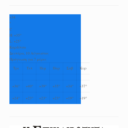
+
34
°
C
H:
+
35°
L:
+
25°
Καρδίτσα
Δευτέρα, 10 Αύγουστος
Πρόγνωση για 7 μέρες
Τρι
Τετ
Πεμ
Παρ
Σαβ
Κυρ
+
36°
+
40°
+
39°
+
35°
+
34°
+
37°
+
24°
+
23°
+
23°
+
23°
+
19°
+
19°