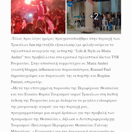
-Τέλος πριν λίγες ημέρες πραγματοποιήθηκε στην περιοχή των
Τρικάλων fam trip (ταξίδι εξοικείωσης) με φιλοξενούμενο το
τηλεοπτικό συνεργείο της εκπομπής “Life & Style cu Maria
Andrei” που προβάλλεται στο κρατικό τηλεοπτικό δίκτυο TVR
Ρουμανίας. Στην αποστολή συμμετείχαν οι: Maria Andrei
γνωστή blogger, influencer και παρουσιάστρια, Renaud Paul
δημοσιογράφος και παραγωγός της εκπομπής και Bogdan
Pantazi, οπερατέρ.
«Μετά την επιτυχημένη παρουσία της Περιφέρειας Θεσσαλίας
και του Ενιαίου Φορέα Τουρισμού νομού Τρικάλων στη διεθνή
έκθεση της Ρουμανίας και με δεδομένο το μεγάλο ενδιαφέρον
της ρουμανικής αγοράς για την περιοχή μας,
προγραμματίσαμε μια σειρά δράσεων για την προβολή των
προορισμών της Θεσσαλίας», δήλωσε ο Αντιπεριφερειάρχης
Τουρισμού -Πολιτισμού Περιφέρειας Θεσσαλίας Γιάννης
Μπουτίνας. « Ευχαριστώ για την διαχρονική συνεργασία το