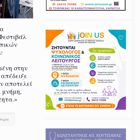
ία
 Φεστιβάλ
οπικών
υ
μένη στην
 απέδειξε
εν αποτελεί
 μνήμη,
τητα.»
ότερα