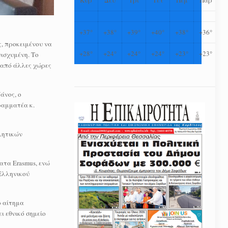
+
37°
+
38°
+
39°
+
40°
+
38°
+
36°
, προκειμένου να
+
28°
+
24°
+
24°
+
24°
+
23°
+
23°
ισχυμένη. Το
ν από άλλες χώρες
άνος, ο
ραμματέα κ.
λητικών
ατα Erasmus, ενώ
Ελληνικού
ο αίτημα
 εθνικό σημείο