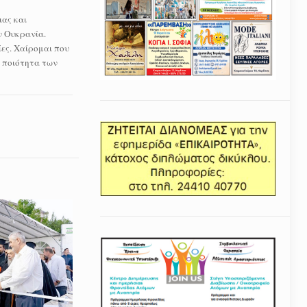
ας και
ν Ουκρανία.
ίες. Χαίρομαι που
ν ποιότητα των