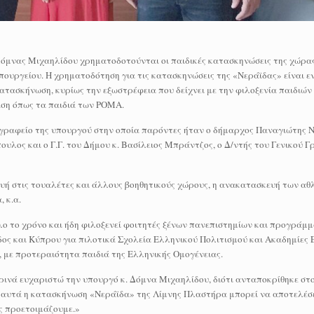
Δόμνας Μιχαηλίδου χρηματοδοτούνται οι παιδικές κατασκηνώσεις της χώρας
ουργείου. Η χρηματοδότηση για τις κατασκηνώσεις της «Νεράϊδας» είναι εν
κατασκήνωση, κυρίως την εξωστρέφεια που δείχνει με την φιλοξενία παιδιώ
αση όπως τα παιδιά των ΡΟΜΑ.
 γραφείο της υπουργού στην οποία παρόντες ήταν ο δήμαρχος Παναγιώτης Ν
λος και ο Γ.Γ. του Δήμου κ. Βασίλειος Μπράντζος, ο Δ/ντής του Γενικού Γ
ή στις τουαλέτες και άλλους βοηθητικούς χώρους, η ανακατασκευή των αθ
 κ.α.
όλο το χρόνο και ήδη φιλοξενεί φοιτητές ξένων πανεπιστημίων και προγράμμ
ος και Κύπρου για πιλοτικά Σχολεία Ελληνικού Πολιτισμού και Ακαδημίες 
, με προτεραιότητα παιδιά της Ελληνικής Ομογένειας.
ρινά ευχαριστώ την υπουργό κ. Δόμνα Μιχαηλίδου, διότι ανταποκρίθηκε στ
αυτά η κατασκήνωση «Νεράϊδα» της Λίμνης Πλαστήρα μπορεί να αποτελέσει
ς προετοιμάζουμε.»