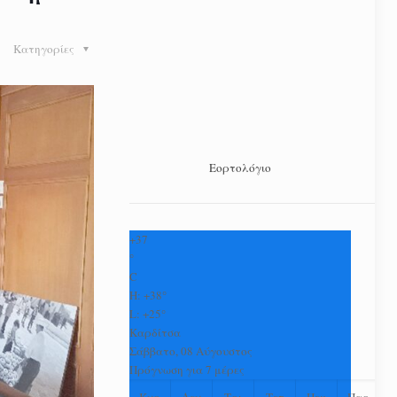
Κατηγορίες
Εορτολόγιο
+
37
°
C
H:
+
38°
L:
+
25°
Καρδίτσα
Σάββατο, 08 Αύγουστος
Πρόγνωση για 7 μέρες
Κυρ
Δευ
Τρι
Τετ
Πεμ
Παρ