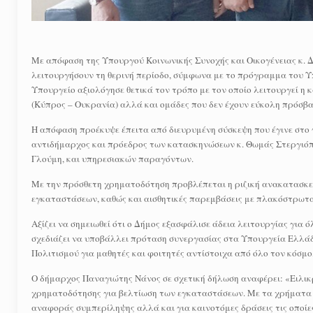
Με απόφαση της Υπουργού Κοινωνικής Συνοχής και Οικογένειας κ. 
λειτουργήσουν τη θερινή περίοδο, σύμφωνα με το πρόγραμμα του Υπ
Υπουργείο αξιολόγησε θετικά τον τρόπο με τον οποίο λειτουργεί η 
(Κύπρος – Ουκρανία) αλλά και ομάδες που δεν έχουν εύκολη πρόσβ
Η απόφαση προέκυψε έπειτα από διευρυμένη σύσκεψη που έγινε στο
αντιδήμαρχος και πρόεδρος των κατασκηνώσεων κ. Θωμάς Στεργιόπου
Γλούμη, και υπηρεσιακών παραγόντων.
Με την πρόσθετη χρηματοδότηση προβλέπεται η ριζική ανακατασκευ
εγκαταστάσεων, καθώς και αισθητικές παρεμβάσεις με πλακόστρωτα,
Αξίζει να σημειωθεί ότι ο Δήμος εξασφάλισε άδεια λειτουργίας για 
σχεδιάζει να υποβάλλει πρόταση συνεργασίας στα Υπουργεία Ελλάδ
Πολιτισμού για μαθητές και φοιτητές αντίστοιχα από όλο τον κόσμο
Ο δήμαρχος Παναγιώτης Νάνος σε σχετική δήλωση αναφέρει: «Ειλικ
χρηματοδότησης για βελτίωση των εγκαταστάσεων. Με τα χρήματα 
αναφοράς συμπερίληψης αλλά και για καινοτόμες δράσεις τις οποίε