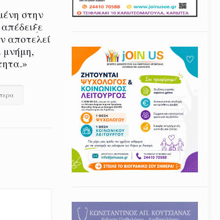
μένη στην
 απέδειξε
εν αποτελεί
 μνήμη,
τητα.»
ότερα