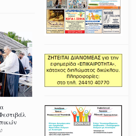
ία
 Φεστιβάλ
οπικών
υ