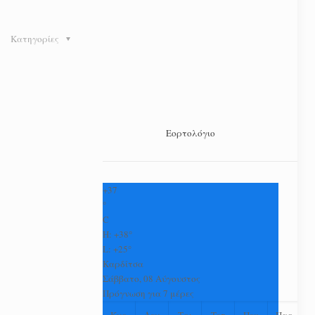
Κατηγορίες
Εορτολόγιο
+
37
°
C
H:
+
38°
L:
+
25°
Καρδίτσα
Σάββατο, 08 Αύγουστος
Πρόγνωση για 7 μέρες
Κυρ
Δευ
Τρι
Τετ
Πεμ
Παρ