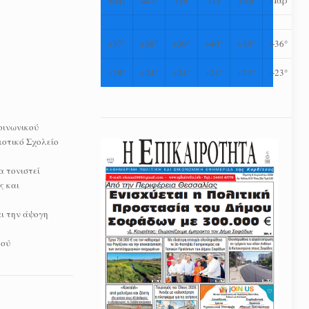
+
37°
+
38°
+
39°
+
40°
+
38°
+
36°
+
28°
+
24°
+
24°
+
24°
+
23°
+
23°
οινωνικού
μοτικό Σχολείο
α τονιστεί
ς και
αι την άψογη
κού