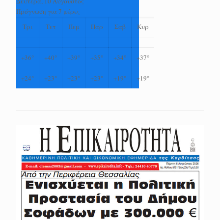
Δευτέρα, 10 Αύγουστος
Πρόγνωση για 7 μέρες
Τρι
Τετ
Πεμ
Παρ
Σαβ
Κυρ
+
36°
+
40°
+
39°
+
35°
+
34°
+
37°
+
24°
+
23°
+
23°
+
23°
+
19°
+
19°