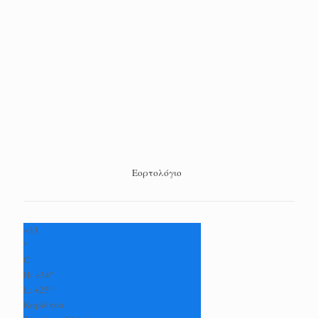
Εορτολόγιο
+
33
°
C
H:
+
34°
L:
+
25°
Καρδίτσα