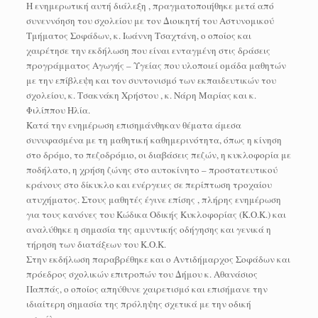
Η ενημερωτική αυτή διάλεξη , πραγματοποιήθηκε μετά από
συνεννόηση του σχολείου με τον Διοικητή του Αστυνομικού
Τμήματος Σοφάδων, κ. Ιωάννη Τσαχτάνη, ο οποίος και
χαιρέτησε την εκδήλωση που είναι ενταγμένη στις δράσεις
προγράμματος Αγωγής – Υγείας που υλοποιεί ομάδα μαθητών
με την επίβλεψη και τον συντονισμό των εκπαιδευτικών του
σχολείου, κ. Τσακνάκη Χρήστου , κ. Νάρη Μαρίας και κ.
Φιλίππου Ηλία.
Κατά την ενημέρωση επισημάνθηκαν θέματα άμεσα
συνυφασμένα με τη μαθητική καθημερινότητα, όπως η κίνηση
στο δρόμο, το πεζοδρόμιο, οι διαβάσεις πεζών, η κυκλοφορία με
ποδήλατο, η χρήση ζώνης στο αυτοκίνητο – προστατευτικού
κράνους στο δίκυκλο και ενέργειες σε περίπτωση τροχαίου
ατυχήματος. Στους μαθητές έγινε επίσης , πλήρης ενημέρωση
για τους κανόνες του Κώδικα Οδικής Κυκλοφορίας (Κ.Ο.Κ.) και
αναλύθηκε η σημασία της αμυντικής οδήγησης και γενικά η
τήρηση των διατάξεων του Κ.Ο.Κ.
Στην εκδήλωση παραβρέθηκε και ο Αντιδήμαρχος Σοφάδων και
πρόεδρος σχολικών επιτροπών του Δήμου κ. Αθανάσιος
Παππάς, ο οποίος απηύθυνε χαιρετισμό και επισήμανε την
ιδιαίτερη σημασία της πρόληψης σχετικά με την οδική