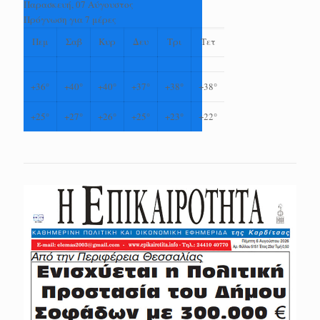
Παρασκευή, 07 Αύγουστος
Πρόγνωση για 7 μέρες
Πεμ
Σαβ
Κυρ
Δευ
Τρι
Τετ
+
36°
+
40°
+
40°
+
37°
+
38°
+
38°
+
25°
+
27°
+
26°
+
25°
+
23°
+
22°