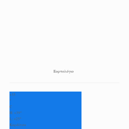
Εορτολόγιο
+
35
°
C
H:
+
39°
L:
+
25°
Καρδίτσα