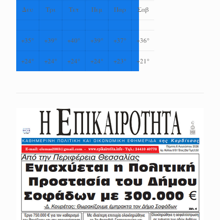
Δευ
Τρι
Τετ
Πεμ
Παρ
Σαβ
+
35°
+
39°
+
40°
+
39°
+
37°
+
36°
+
24°
+
24°
+
24°
+
24°
+
23°
+
21°