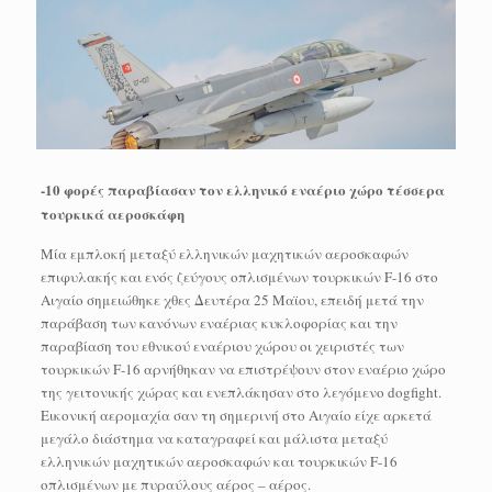
-10 φορές παραβίασαν τον ελληνικό εναέριο χώρο τέσσερα
τουρκικά αεροσκάφη
Μία εμπλοκή μεταξύ ελληνικών μαχητικών αεροσκαφών
επιφυλακής και ενός ζεύγους οπλισμένων τουρκικών F-16 στο
Αιγαίο σημειώθηκε χθες Δευτέρα 25 Μαϊου, επειδή μετά την
παράβαση των κανόνων εναέριας κυκλοφορίας και την
παραβίαση του εθνικού εναέριου χώρου οι χειριστές των
τουρκικών F-16 αρνήθηκαν να επιστρέψουν στον εναέριο χώρο
της γειτονικής χώρας και ενεπλάκησαν στο λεγόμενο dogfight.
Εικονική αερομαχία σαν τη σημερινή στο Αιγαίο είχε αρκετά
μεγάλο διάστημα να καταγραφεί και μάλιστα μεταξύ
ελληνικών μαχητικών αεροσκαφών και τουρκικών F-16
οπλισμένων με πυραύλους αέρος – αέρος.