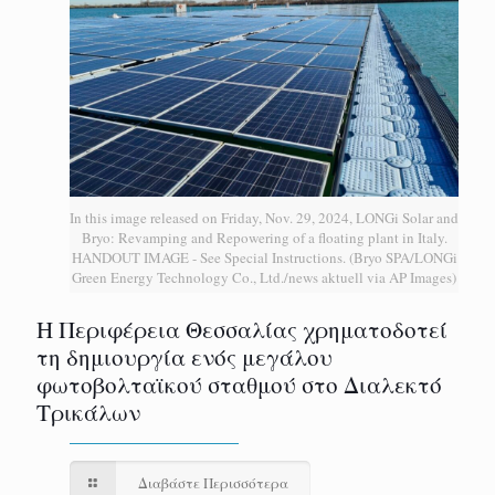
In this image released on Friday, Nov. 29, 2024, LONGi Solar and
Bryo: Revamping and Repowering of a floating plant in Italy.
HANDOUT IMAGE - See Special Instructions. (Bryo SPA/LONGi
Green Energy Technology Co., Ltd./news aktuell via AP Images)
H Περιφέρεια Θεσσαλίας χρηματοδοτεί
τη δημιουργία ενός μεγάλου
φωτοβολταϊκού σταθμού στο Διαλεκτό
Τρικάλων
Διαβάστε Περισσότερα