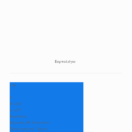
Εορτολόγιο
+
36
°
C
H:
+
38°
L:
+
27°
Καρδίτσα
Κυριακή, 09 Αύγουστος
Πρόγνωση για 7 μέρες