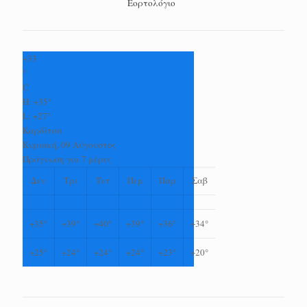
Εορτολόγιο
+
33
°
C
H:
+
35°
L:
+
27°
Καρδίτσα
Κυριακή, 09 Αύγουστος
Πρόγνωση για 7 μέρες
Δευ
Τρι
Τετ
Πεμ
Παρ
Σαβ
+
35°
+
39°
+
40°
+
39°
+
36°
+
34°
+
25°
+
24°
+
24°
+
24°
+
23°
+
20°