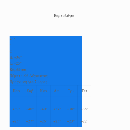
Εορτολόγιο
+
35
°
C
H:
+
36°
L:
+
25°
Καρδίτσα
Πέμπτη, 06 Αύγουστος
Πρόγνωση για 7 μέρες
Παρ
Σαβ
Κυρ
Δευ
Τρι
Τετ
+
39°
+
40°
+
40°
+
37°
+
38°
+
38°
+
25°
+
27°
+
26°
+
25°
+
23°
+
22°