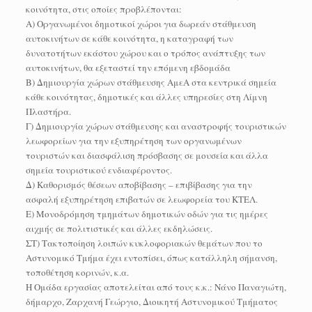
κοινότητα, στις οποίες προβλέπονται:
Α) Οργανωμένοι δημοτικοί χώροι για δωρεάν στάθμευση
αυτοκινήτων σε κάθε κοινότητα, η καταγραφή των
δυνατοτήτων εκάστου χώρου και ο τρόπος ανάπτυξης των
αυτοκινήτων, θα εξεταστεί την επόμενη εβδομάδα
Β) Δημιουργία χώρων στάθμευσης ΑμεΑ στα κεντρικά σημεία
κάθε κοινότητας, δημοτικές και άλλες υπηρεσίες στη Λίμνη
Πλαστήρα.
Γ) Δημιουργία χώρων στάθμευσης και αναστροφής τουριστικών
λεωφορείων για την εξυπηρέτηση των οργανωμένων
τουριστών και διασφάλιση πρόσβασης σε μουσεία και άλλα
σημεία τουριστικού ενδιαφέροντος.
Δ) Καθορισμός θέσεων αποβίβασης – επιβίβασης για την
ασφαλή εξυπηρέτηση επιβατών σε λεωφορεία του ΚΤΕΛ.
Ε) Μονοδρόμηση τμημάτων δημοτικών οδών για τις ημέρες
αιχμής σε πολιτιστικές και άλλες εκδηλώσεις.
ΣΤ) Τακτοποίηση λοιπών κυκλοφοριακών θεμάτων που το
Αστυνομικό Τμήμα έχει εντοπίσει, όπως κατάλληλη σήμανση,
τοποθέτηση κορινών, κ.α.
Η Ομάδα εργασίας αποτελείται από τους κ.κ.: Νάνο Παναγιώτη,
δήμαρχο, Ζαρχανή Γεώργιο, Διοικητή Αστυνομικού Τμήματος