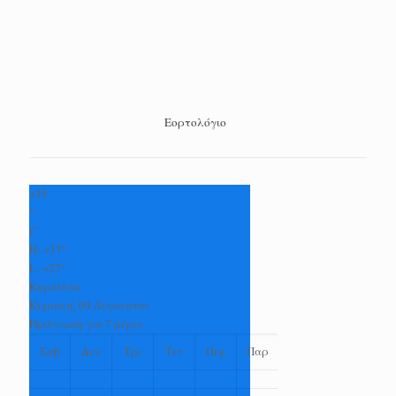
Εορτολόγιο
+
35
°
C
H:
+
37°
L:
+
27°
Καρδίτσα
Κυριακή, 09 Αύγουστος
Πρόγνωση για 7 μέρες
Σαβ
Δευ
Τρι
Τετ
Πεμ
Παρ