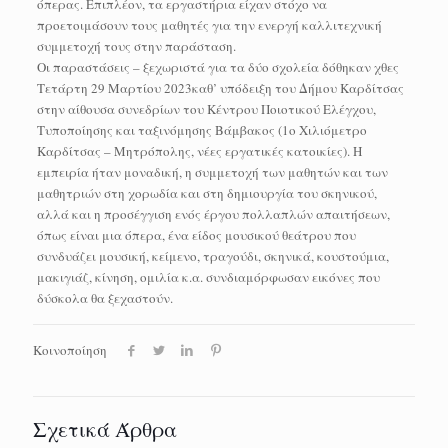
όπερας. Επιπλέον, τα εργαστήρια είχαν στόχο να
προετοιμάσουν τους μαθητές για την ενεργή καλλιτεχνική
συμμετοχή τους στην παράσταση.
Οι παραστάσεις – ξεχωριστά για τα δύο σχολεία δόθηκαν χθες
Τετάρτη 29 Μαρτίου 2023καθ’ υπόδειξη του Δήμου Καρδίτσας
στην αίθουσα συνεδρίων του Κέντρου Ποιοτικού Ελέγχου,
Τυποποίησης και ταξινόμησης Βάμβακος (1ο Χιλιόμετρο
Καρδίτσας – Μητρόπολης, νέες εργατικές κατοικίες). Η
εμπειρία ήταν μοναδική, η συμμετοχή των μαθητών και των
μαθητριών στη χορωδία και στη δημιουργία του σκηνικού,
αλλά και η προσέγγιση ενός έργου πολλαπλών απαιτήσεων,
όπως είναι μια όπερα, ένα είδος μουσικού θεάτρου που
συνδυάζει μουσική, κείμενο, τραγούδι, σκηνικά, κουστούμια,
μακιγιάζ, κίνηση, ομιλία κ.α. συνδιαμόρφωσαν εικόνες που
δύσκολα θα ξεχαστούν.
Κοινοποίηση
Σχετικά Άρθρα