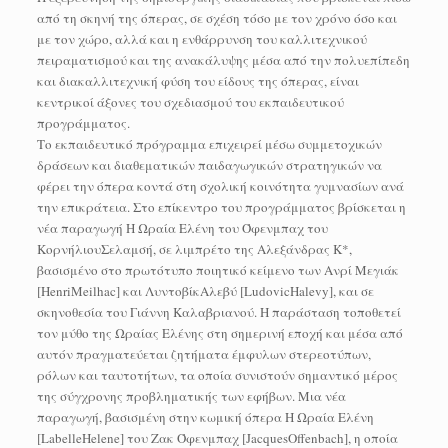
από τη σκηνή της όπερας, σε σχέση τόσο με τον χρόνο όσο και
με τον χώρο, αλλά και η ενθάρρυνση του καλλιτεχνικού
πειραματισμού και της ανακάλυψης μέσα από την πολυεπίπεδη
και διακαλλιτεχνική φύση του είδους της όπερας, είναι
κεντρικοί άξονες του σχεδιασμού του εκπαιδευτικού
προγράμματος.
Το εκπαιδευτικό πρόγραμμα επιχειρεί μέσω συμμετοχικών
δράσεων και διαθεματικών παιδαγωγικών στρατηγικών να
φέρει την όπερα κοντά στη σχολική κοινότητα γυμνασίων ανά
την επικράτεια. Στο επίκεντρο του προγράμματος βρίσκεται η
νέα παραγωγή Η Ωραία Ελένη του Όφενμπαχ του
ΚορνήλιουΣελαμσή, σε λιμπρέτο της Αλεξάνδρας Κ*,
βασισμένο στο πρωτότυπο ποιητικό κείμενο των Ανρί Μεγιάκ
[HenriMeilhac] και ΛυντοβίκΑλεβύ [LudovicHalevy], και σε
σκηνοθεσία του Γιάννη Καλαβριανού. Η παράσταση τοποθετεί
τον μύθο της Ωραίας Ελένης στη σημερινή εποχή και μέσα από
αυτόν πραγματεύεται ζητήματα έμφυλων στερεοτύπων,
ρόλων και ταυτοτήτων, τα οποία συνιστούν σημαντικό μέρος
της σύγχρονης προβληματικής των εφήβων. Μια νέα
παραγωγή, βασισμένη στην κωμική όπερα Η Ωραία Ελένη
[LabelleHelene] του Ζακ Όφενμπαχ [JacquesOffenbach], η οποία