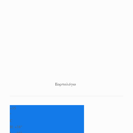
Εορτολόγιο
+
35
°
C
H:
+
38°
L:
+
25°