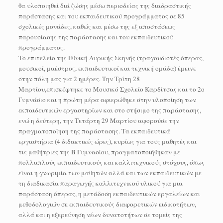
θα υλοποιηθεί διά ζώσης μέσω περιοδείας της διαδραστικής
παράστασης και του εκπαιδευτικού προγράμματος σε 85
σχολικές μονάδες, καθώς και μέσω της εξ αποστάσεως
παρουσίασης της παράστασης και του εκπαιδευτικού
προγράμματος.
Το επιτελείο της Εθνική Λυρικής Σκηνής (τραγουδιστές όπερας,
μουσικοί, μαέστρος, εκπαιδευτικοί και τεχνική ομάδα) έμεινε
στην πόλη μας για 2 ημέρες. Την Τρίτη 28
Μαρτίου,επισκέφτηκε το Μουσικό Σχολείο Καρδίτσας και το 2ο
Γυμνάσιο και η πρώτη μέρα αφιερώθηκε στην υλοποίηση των
εκπαιδευτικών εργαστηρίων και στο στήσιμο της παράστασης,
ενώ η δεύτερη, την Τετάρτη 29 Μαρτίου αφορούσε την
πραγματοποίηση της παράστασης. Τα εκπαιδευτικά
εργαστήρια (4 διδακτικές ώρες), κυρίως για τους μαθητές και
τις μαθήτριες της Β Γυμνασίου, πραγματοποιήθηκαν με
πολλαπλούς εκπαιδευτικούς και καλλιτεχνικούς στόχους, όπως
είναι η γνωριμία των μαθητών αλλά και των εκπαιδευτικών με
τη διαδικασία παραγωγής καλλιτεχνικού υλικού για μια
παράσταση όπερας, η μετάδοση εκπαιδευτικών εργαλείων και
μεθοδολογιών σε εκπαιδευτικούς διαφορετικών ειδικοτήτων,
αλλά και η εξερεύνηση νέων δυνατοτήτων σε τομείς της