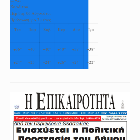
Καρδίτσα
Πέμπτη, 06 Αύγουστος
Πρόγνωση για 7 μέρες
Τετ
Παρ
Σαβ
Κυρ
Δευ
Τρι
+
36°
+
40°
+
40°
+
40°
+
37°
+
38°
+
24°
+
25°
+
24°
+
26°
+
24°
+
22°